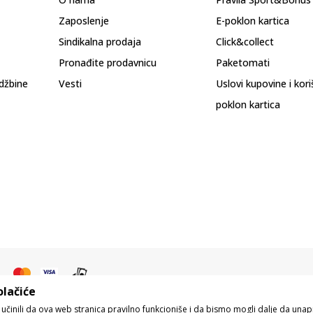
Zaposlenje
E-poklon kartica
Sindikalna prodaja
Click&collect
Pronađite prodavnicu
Paketomati
džbine
Vesti
Uslovi kupovine i kor
poklon kartica
olačiće
o učinili da ova web stranica pravilno funkcioniše i da bismo mogli dalje da un