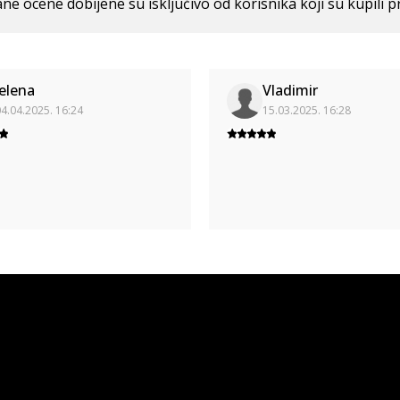
ne ocene dobijene su isključivo od korisnika koji su kupili p
Jelena
Vladimir
4.04.2025. 16:24
15.03.2025. 16:28