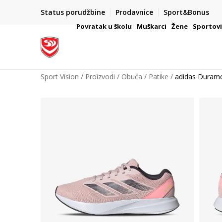
Status porudžbine
Prodavnice
Sport&Bonus
mpanije
VAŽNO OBAVEŠTENJE ZA POTROŠAČE
Povratak u školu
Muškarci
Žene
Sportov
Sport Vision
Proizvodi
Obuća
Patike
adidas Duram