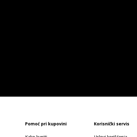
Pomoć pri kupovini
Korisnički servis
Kako kupiti
Uslovi korišćenja