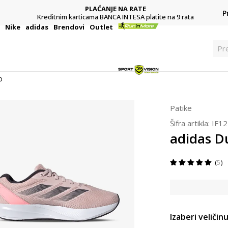
PLAĆANJE NA RATE
P
Kreditnim karticama BANCA INTESA platite na 9 rata
i
Nike
adidas
Brendovi
Outlet
Pre
o
Patike
Šifra artikla:
IF1
adidas 
5
Izaberi veličinu