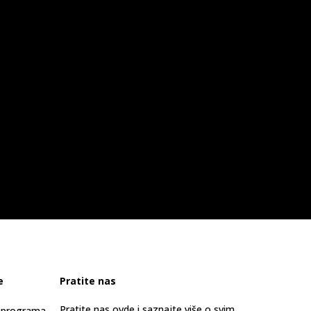
e
Pratite nas
Pratite nas ovde i saznajte više o svim
s programa