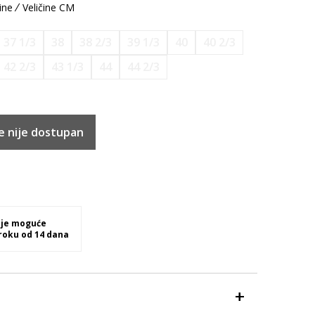
ine
Veličine CM
37 1/3
38
38 2/3
39 1/3
40
40 2/3
42 2/3
43 1/3
44
44 2/3
e nije dostupan
 je moguće
 roku od 14 dana