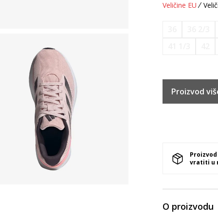
Veličine EU
Velič
36
36 2/3
41 1/3
42
Proizvod viš
Proizvod
vratiti u
O proizvodu