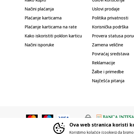
Načini plaćanja
Uslovi prodaje
Plaćanje karticama
Politika privatnosti
Plaćanje karticama na rate
Korisnička podrška
Kako iskoristiti poklon karticu
Provera statusa poru
Načini isporuke
Zamena veličine
Povraćaj sredstava
Reklamacije
Žalbe i primedbe
Najčešća pitanja
Ova web stranica koristi k
Koristimo kolačiće (cookies) da bism