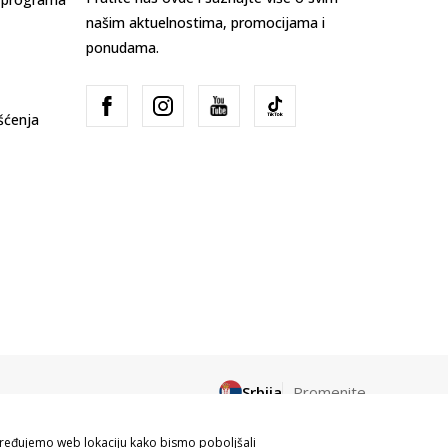
našim aktuelnostima, promocijama i
ponudama.
išćenja
Srbija
Promenite
apređujemo web lokaciju kako bismo poboljšali