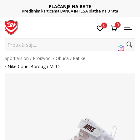
PLAĆANJE NA RATE
Kreditnim karticama BANCA INTESA platite na 9 rata
0
0
Pretraži sajt...
Sport Vision
Proizvodi
Obuća
Patike
Nike Court Borough Mid 2