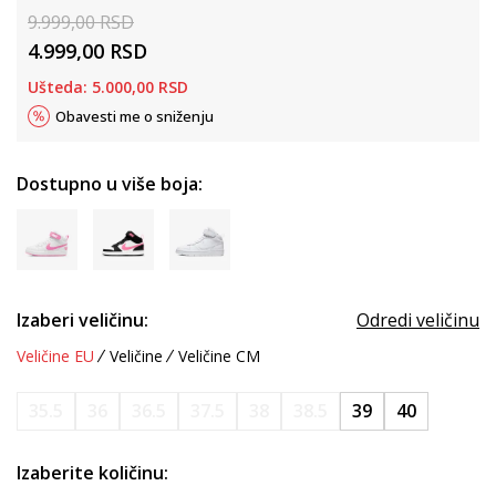
9.999,00
RSD
4.999,00
RSD
Ušteda:
5.000,00
RSD
Obavesti me o sniženju
Dostupno u više boja:
Izaberi veličinu:
Odredi veličinu
Veličine EU
Veličine
Veličine CM
35.5
36
36.5
37.5
38
38.5
39
40
Izaberite količinu: