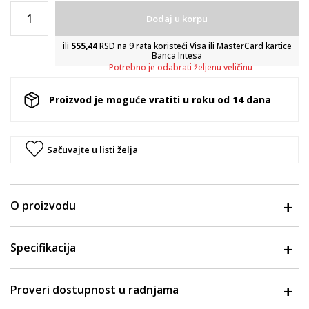
Dodaj u korpu
ili
555,44
RSD na 9 rata koristeći Visa ili MasterCard kartice
Banca Intesa
Potrebno je odabrati željenu veličinu
Proizvod je moguće vratiti u roku od 14 dana
Sačuvajte u listi želja
O proizvodu
Specifikacija
Proveri dostupnost u radnjama