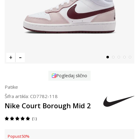
Pogledaj slično
Patike
Šifra artikla:
CD7782-118
Nike Court Borough Mid 2
5
Popust
50
%