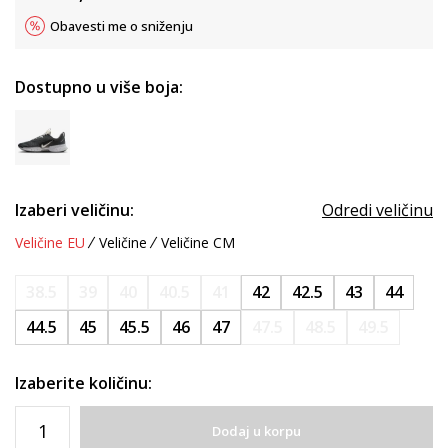
Obavesti me o sniženju
Dostupno u više boja:
Izaberi veličinu:
Odredi veličinu
Veličine EU
Veličine
Veličine CM
38.5
39
40
40.5
41
42
42.5
43
44
44.5
45
45.5
46
47
47.5
48.5
49.5
Izaberite količinu:
Dodaj u korpu