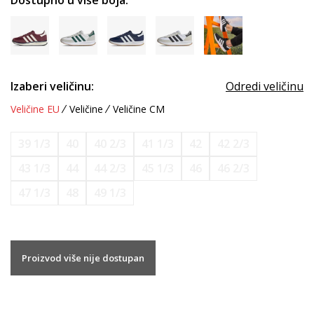
Dostupno u više boja:
Izaberi veličinu:
Odredi veličinu
Veličine EU
Veličine
Veličine CM
39 1/3
40
40 2/3
41 1/3
42
42 2/3
43 1/3
44
44 2/3
45 1/3
46
46 2/3
47 1/3
48
49 1/3
Proizvod više nije dostupan