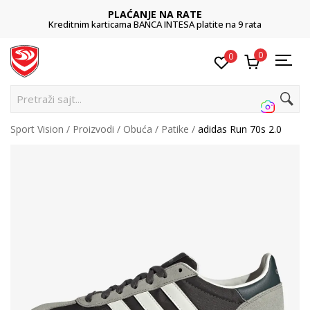
PLAĆANJE NA RATE
Kreditnim karticama BANCA INTESA platite na 9 rata
0
0
Pretraži sajt...
Sport Vision
Proizvodi
Obuća
Patike
adidas Run 70s 2.0