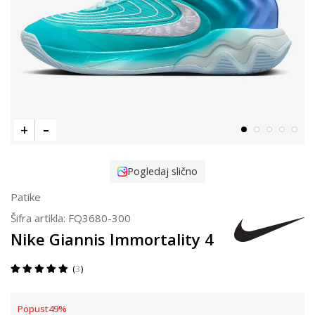
Pogledaj slično
Patike
Šifra artikla:
FQ3680-300
Nike Giannis Immortality 4
3
Popust
49
%