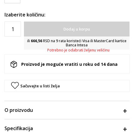
Izaberite količinu:
Dodaj u korpu
ili
666,56
RSD na 9 rata koristeći Visa ili MasterCard kartice
Banca Intesa
Potrebno je odabrati željenu veličinu
Proizvod je moguće vratiti u roku od 14 dana
Sačuvajte u listi želja
O proizvodu
Specifikacija