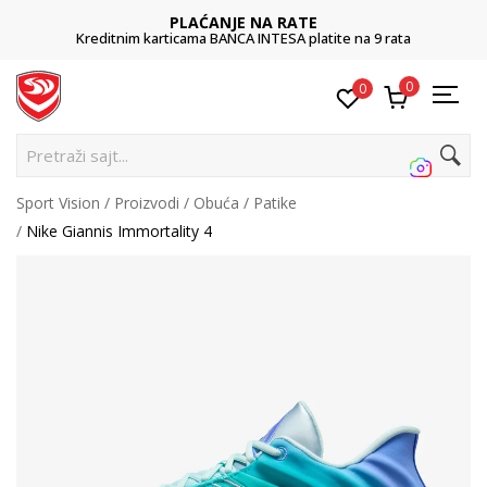
PLAĆANJE NA RATE
Kreditnim karticama BANCA INTESA platite na 9 rata
0
0
Pretraži sajt...
Sport Vision
Proizvodi
Obuća
Patike
Nike Giannis Immortality 4