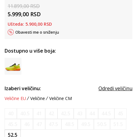
11.899,00
RSD
5.999,00
RSD
Ušteda:
5.900,00
RSD
Obavesti me o sniženju
Dostupno u više boja:
Izaberi veličinu:
Odredi veličinu
Veličine EU
Veličine
Veličine CM
40
40.5
41
42
42.5
43
44
44.5
45
45.5
46
47
47.5
48.5
49.5
50.5
51.5
52.5