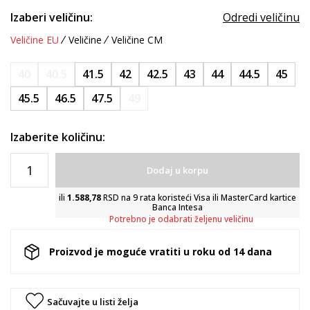
Izaberi veličinu:
Odredi veličinu
Veličine EU
Veličine
Veličine CM
40
40.5
41.5
42
42.5
43
44
44.5
45
45.5
46.5
47.5
49
Izaberite količinu:
Dodaj u korpu
ili
1.588,78
RSD na 9 rata koristeći Visa ili MasterCard kartice
Banca Intesa
Potrebno je odabrati željenu veličinu
Proizvod je moguće vratiti u roku od 14 dana
Sačuvajte u listi želja