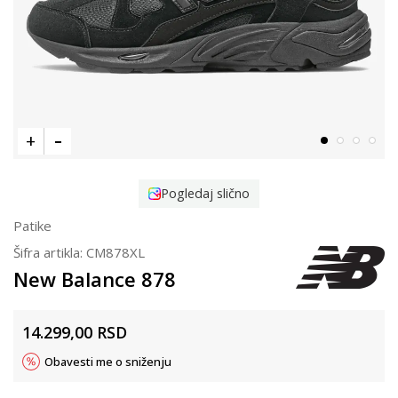
Pogledaj slično
Patike
Šifra artikla:
CM878XL
New Balance 878
14.299,00
RSD
Obavesti me o sniženju