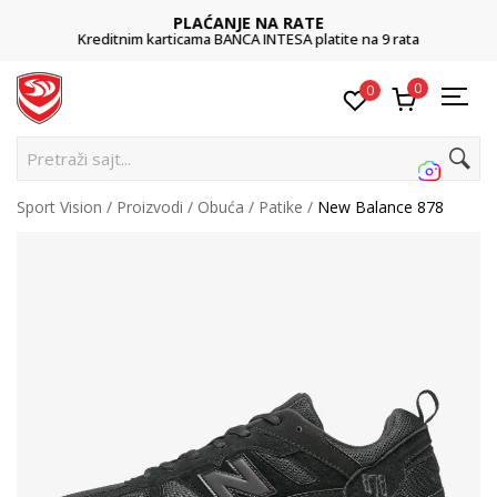
PLAĆANJE NA RATE
Kreditnim karticama BANCA INTESA platite na 9 rata
0
0
Pretraži sajt...
Sport Vision
Proizvodi
Obuća
Patike
New Balance 878