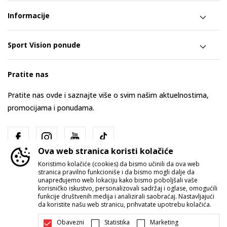
Informacije
Sport Vision ponude
Pratite nas
Pratite nas ovde i saznajte više o svim našim aktuelnostima,
promocijama i ponudama.
Ova web stranica koristi kolačiće
Koristimo kolačiće (cookies) da bismo učinili da ova web
stranica pravilno funkcioniše i da bismo mogli dalje da
unapređujemo web lokaciju kako bismo poboljšali vaše
korisničko iskustvo, personalizovali sadržaj i oglase, omogućili
funkcije društvenih medija i analizirali saobraćaj. Nastavljajući
Srbija
Promenite
da koristite našu web stranicu, prihvatate upotrebu kolačića.
Obavezni
Statistika
Marketing