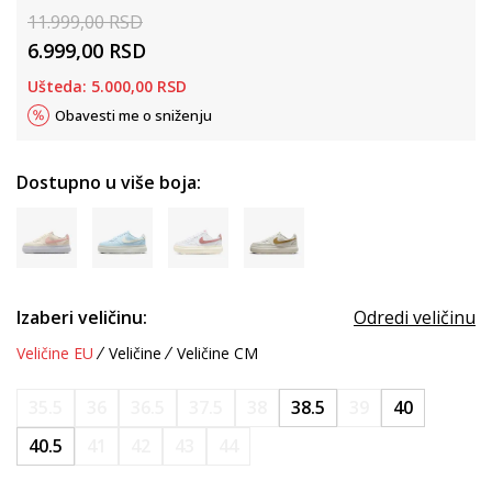
11.999,00
RSD
6.999,00
RSD
Ušteda:
5.000,00
RSD
Obavesti me o sniženju
Dostupno u više boja:
Izaberi veličinu:
Odredi veličinu
Veličine EU
Veličine
Veličine CM
35.5
36
36.5
37.5
38
38.5
39
40
40.5
41
42
43
44