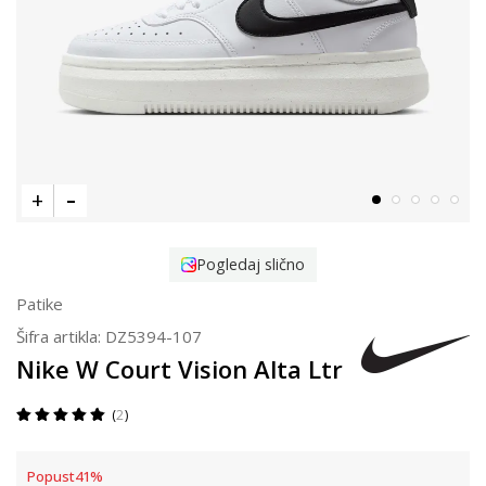
Pogledaj slično
Patike
Šifra artikla:
DZ5394-107
Nike W Court Vision Alta Ltr
2
Popust
41
%