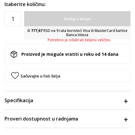
Izaberite količinu:
Dodaj u korpu
ili
777,67
RSD na 9 rata koristeći Visa ili MasterCard kartice
Banca Intesa
Potrebno je odabrati željenu veličinu
Proizvod je moguće vratiti u roku od 14 dana
Sačuvajte u listi želja
Specifikacija
Proveri dostupnost u radnjama