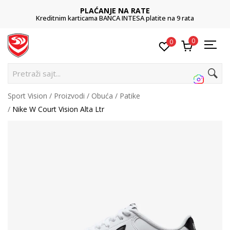
PLAĆANJE NA RATE
Kreditnim karticama BANCA INTESA platite na 9 rata
0
0
Pretraži sajt...
Sport Vision
Proizvodi
Obuća
Patike
Nike W Court Vision Alta Ltr