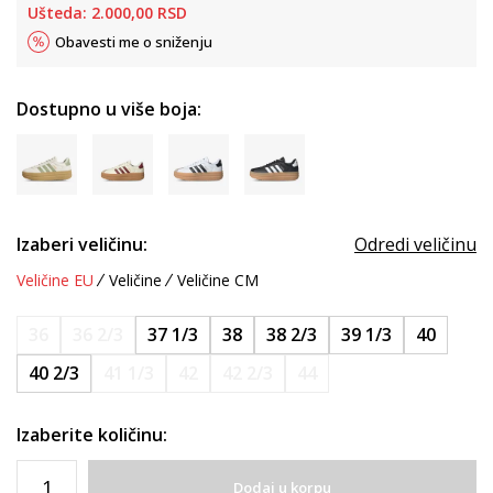
Ušteda:
2.000,00
RSD
Obavesti me o sniženju
Dostupno u više boja:
Izaberi veličinu:
Odredi veličinu
Veličine EU
Veličine
Veličine CM
36
36 2/3
37 1/3
38
38 2/3
39 1/3
40
40 2/3
41 1/3
42
42 2/3
44
Izaberite količinu:
Dodaj u korpu