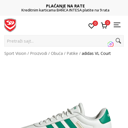
PLAĆANJE NA RATE
Kreditnim karticama BANCA INTESA platite na 9 rata
0
0
Pretraži sajt...
Sport Vision
Proizvodi
Obuća
Patike
adidas VL Court