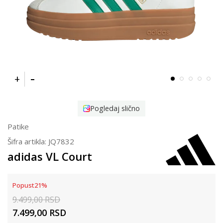
Pogledaj slično
Patike
Šifra artikla:
JQ7832
adidas VL Court
Popust
21
%
9.499,00
RSD
7.499,00
RSD