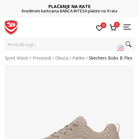
PLAĆANJE NA RATE
Kreditnim karticama BANCA INTESA platite na 9 rata
0
0
Pretraži sajt...
Sport Vision
Proizvodi
Obuća
Patike
Skechers Bobs B Flex