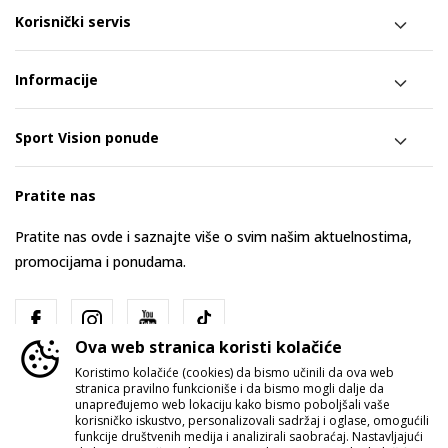
Korisnički servis
Informacije
Sport Vision ponude
Pratite nas
Pratite nas ovde i saznajte više o svim našim aktuelnostima,
promocijama i ponudama.
Ova web stranica koristi kolačiće
Koristimo kolačiće (cookies) da bismo učinili da ova web
stranica pravilno funkcioniše i da bismo mogli dalje da
unapređujemo web lokaciju kako bismo poboljšali vaše
korisničko iskustvo, personalizovali sadržaj i oglase, omogućili
funkcije društvenih medija i analizirali saobraćaj. Nastavljajući
Srbija
Promenite