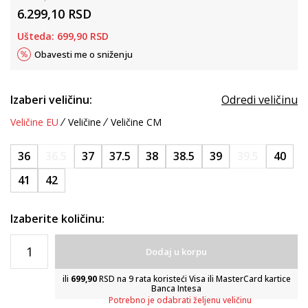
6.299,10
RSD
Ušteda:
699,90
RSD
Obavesti me o sniženju
Izaberi veličinu:
Odredi veličinu
Veličine EU
Veličine
Veličine CM
36
36.5
37
37.5
38
38.5
39
39.5
40
41
42
Izaberite količinu:
Dodaj u korpu
ili
699,90
RSD na 9 rata koristeći Visa ili MasterCard kartice
Banca Intesa
Potrebno je odabrati željenu veličinu