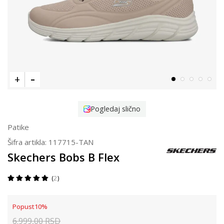
Pogledaj slično
Patike
Šifra artikla:
117715-TAN
Skechers Bobs B Flex
2
Popust
10
%
6.999,00
RSD