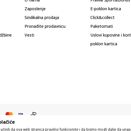
Zaposlenje
E-poklon kartica
Sindikalna prodaja
Click&collect
Pronađite prodavnicu
Paketomati
džbine
Vesti
Uslovi kupovine i kor
poklon kartica
olačiće
o učinili da ova web stranica pravilno funkcioniše i da bismo mogli dalje da un