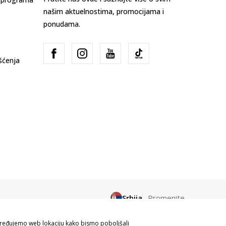
našim aktuelnostima, promocijama i
ponudama.
išćenja
Srbija
Promenite
apređujemo web lokaciju kako bismo poboljšali