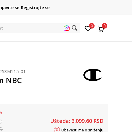
POZOVITE NAS
rijavite se
Registrujte se
011 422 1422
kupovina p
0
0
traži
253M115-01
n NBC
%
Ušteda:
3.099,60
RSD
D
D
Obavesti me o sniženju