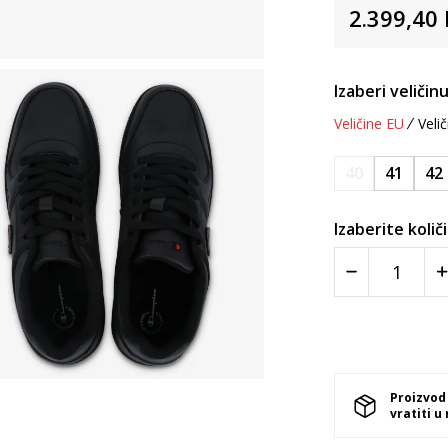
2.399,40
Izaberi veličinu
Veličine EU
Velič
40
41
42
Izaberite količ
Proizvod
vratiti u