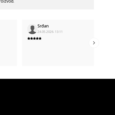
roizvod.
Srđan
24.05.2026. 13:11