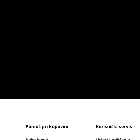
Pomoć pri kupovini
Korisnički servis
Kako kupiti
Uslovi korišćenja