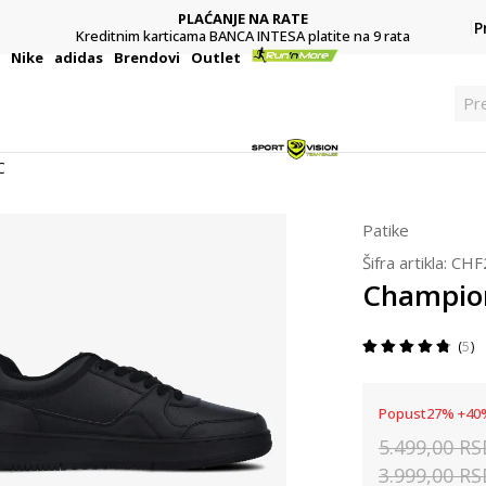
PLAĆANJE NA RATE
P
Kreditnim karticama BANCA INTESA platite na 9 rata
i
Nike
adidas
Brendovi
Outlet
Pre
C
Patike
Šifra artikla:
CHF
Champio
5
Popust
27
%
+
40
5.499,00
RS
3.999,00
RS