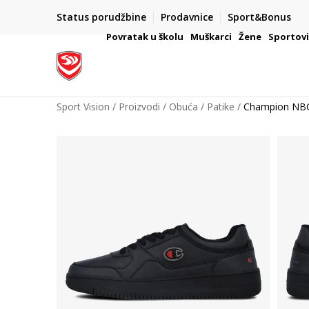
Status porudžbine
Prodavnice
Sport&Bonus
mpanije
VAŽNO OBAVEŠTENJE ZA POTROŠAČE
Povratak u školu
Muškarci
Žene
Sportov
Sport Vision
Proizvodi
Obuća
Patike
Champion NB