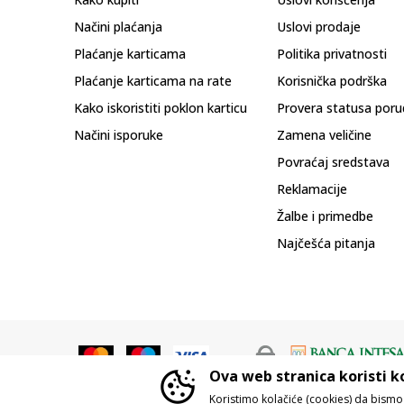
Načini plaćanja
Uslovi prodaje
Plaćanje karticama
Politika privatnosti
Plaćanje karticama na rate
Korisnička podrška
Kako iskoristiti poklon karticu
Provera statusa poru
Načini isporuke
Zamena veličine
Povraćaj sredstava
Reklamacije
Žalbe i primedbe
Najčešća pitanja
Ova web stranica koristi k
Koristimo kolačiće (cookies) da bism