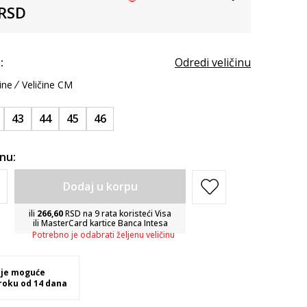
RSD
:
Odredi veličinu
ine
Veličine CM
43
44
45
46
inu:
Dodaj u korpu
ili
266,60
RSD na 9 rata koristeći Visa
ili MasterCard kartice Banca Intesa
Potrebno je odabrati željenu veličinu
 je moguće
 roku od 14 dana