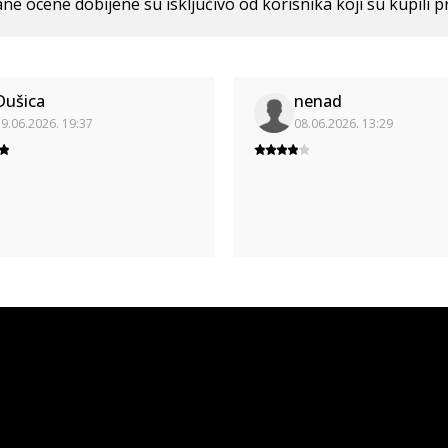
ne ocene dobijene su isključivo od korisnika koji su kupili p
Dušica
nenad
9.06.2026. 19:37
08.06.2026. 13:29