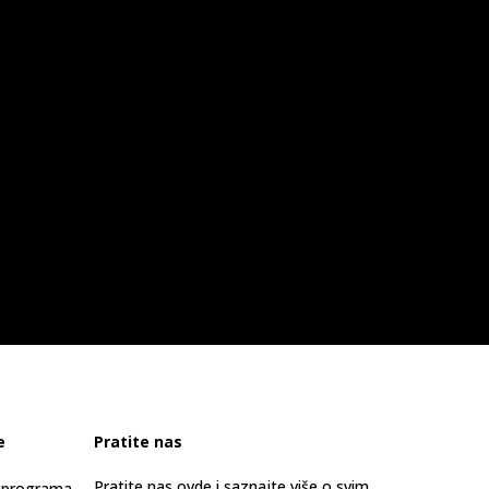
e
Pratite nas
Pratite nas ovde i saznajte više o svim
s programa