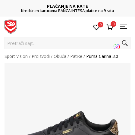
PLAĆANJE NA RATE
Kreditnim karticama BANCA INTESA platite na 9 rata
0
0
Pretraži sajt...
Sport Vision
Proizvodi
Obuća
Patike
Puma Carina 3.0