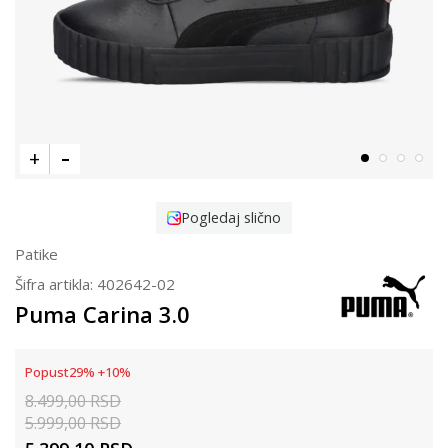
Pogledaj slično
Patike
Šifra artikla:
402642-02
Puma Carina 3.0
Popust
29
%
+
10
%
8.499,00
RSD
5.999,00
RSD