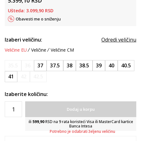
5.399,10
RSD
Ušteda:
3.099,90
RSD
Obavesti me o sniženju
Izaberi veličinu:
Odredi veličinu
Veličine EU
Veličine
Veličine CM
35.5
36
37
37.5
38
38.5
39
40
40.5
41
42
42.5
Izaberite količinu:
Dodaj u korpu
ili
599,90
RSD na 9 rata koristeći Visa ili MasterCard kartice
Banca Intesa
Potrebno je odabrati željenu veličinu