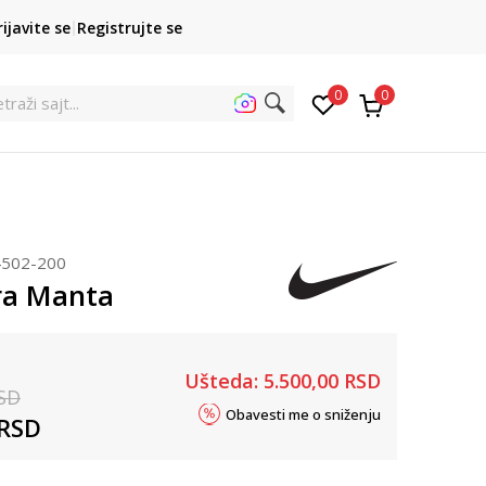
POZOVITE NAS
rijavite se
Registrujte se
011 422 1422
kupovina p
0
0
traži sajt...
502-200
ra Manta
Ušteda:
5.500,00
RSD
SD
Obavesti me o sniženju
RSD