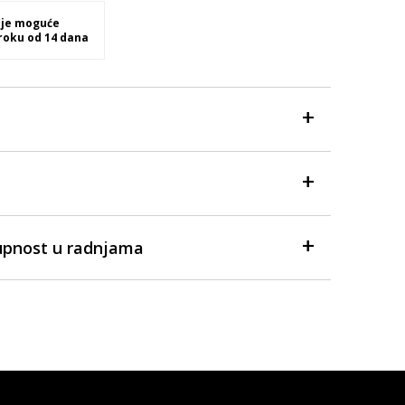
 je moguće
 roku od 14 dana
upnost u radnjama