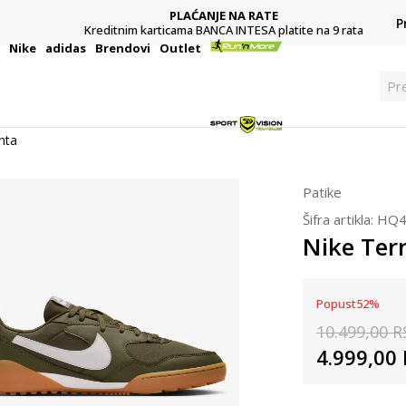
PLAĆANJE NA RATE
P
Kreditnim karticama BANCA INTESA platite na 9 rata
i
Nike
adidas
Brendovi
Outlet
Pre
nta
Patike
Šifra artikla:
HQ4
Nike Ter
Popust
52
%
10.499,00
R
4.999,00