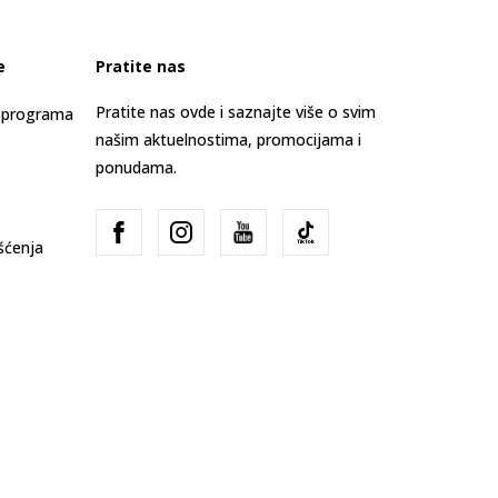
e
Pratite nas
Pratite nas ovde i saznajte više o svim
s programa
našim aktuelnostima, promocijama i
ponudama.
išćenja