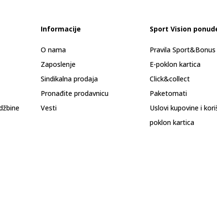
Informacije
Sport Vision ponud
O nama
Pravila Sport&Bonu
Zaposlenje
E-poklon kartica
Sindikalna prodaja
Click&collect
Pronađite prodavnicu
Paketomati
džbine
Vesti
Uslovi kupovine i kor
poklon kartica