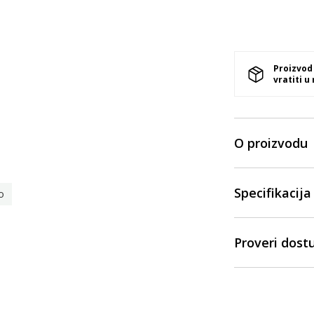
Proizvod
vratiti u
O proizvodu
Specifikacija
o
Proveri dost