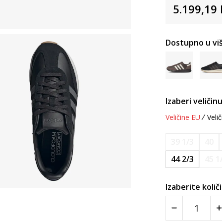
5.199,19
Dostupno u viš
Izaberi veličinu
Veličine EU
Velič
39 1/3
40
44 2/3
45 1
Izaberite količ