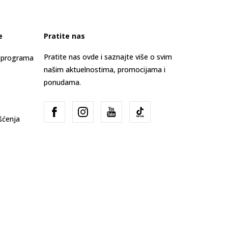
e
Pratite nas
Pratite nas ovde i saznajte više o svim
s programa
našim aktuelnostima, promocijama i
ponudama.
išćenja