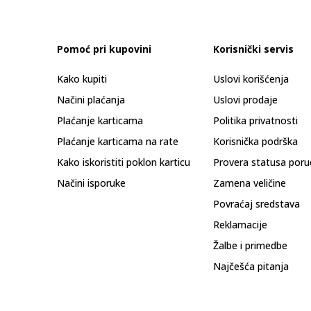
Pomoć pri kupovini
Korisnički servis
Kako kupiti
Uslovi korišćenja
Načini plaćanja
Uslovi prodaje
Plaćanje karticama
Politika privatnosti
Plaćanje karticama na rate
Korisnička podrška
Kako iskoristiti poklon karticu
Provera statusa poru
Načini isporuke
Zamena veličine
Povraćaj sredstava
Reklamacije
Žalbe i primedbe
Najčešća pitanja