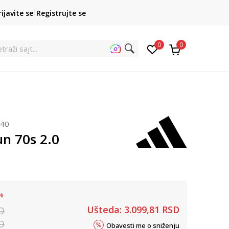
POZOVITE NAS
rijavite se
Registrujte se
011 422 1422
kupovina p
0
0
traži sajt...
840
un 70s 2.0
%
Ušteda:
3.099,81
RSD
D
D
Obavesti me o sniženju