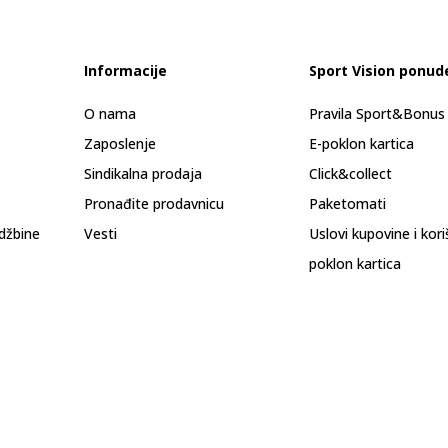
Informacije
Sport Vision ponud
O nama
Pravila Sport&Bonu
Zaposlenje
E-poklon kartica
Sindikalna prodaja
Click&collect
Pronađite prodavnicu
Paketomati
džbine
Vesti
Uslovi kupovine i kor
poklon kartica