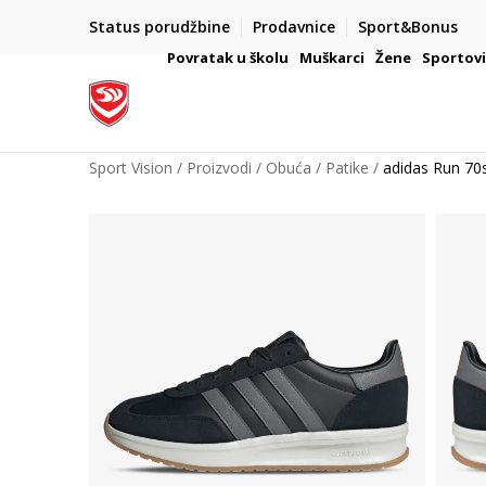
Status porudžbine
Prodavnice
Sport&Bonus
mpanije
VAŽNO OBAVEŠTENJE ZA POTROŠAČE
Povratak u školu
Muškarci
Žene
Sportov
Sport Vision
Proizvodi
Obuća
Patike
adidas Run 70s