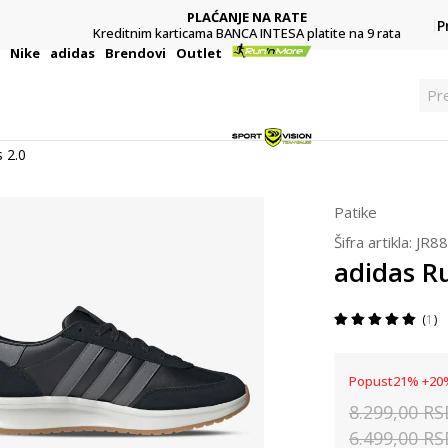
PLAĆANJE NA RATE
P
Kreditnim karticama BANCA INTESA platite na 9 rata
i
Nike
adidas
Brendovi
Outlet
Pre
 2.0
Patike
Šifra artikla:
JR8
adidas R
1
Popust
21
%
+
20
8.299,00
RS
6.499,00
RS