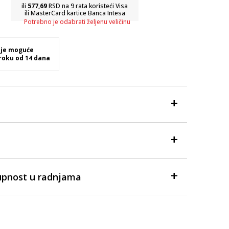
ili
577,69
RSD na 9 rata koristeći Visa
ili MasterCard kartice Banca Intesa
Potrebno je odabrati željenu veličinu
 je moguće
 roku od 14 dana
upnost u radnjama