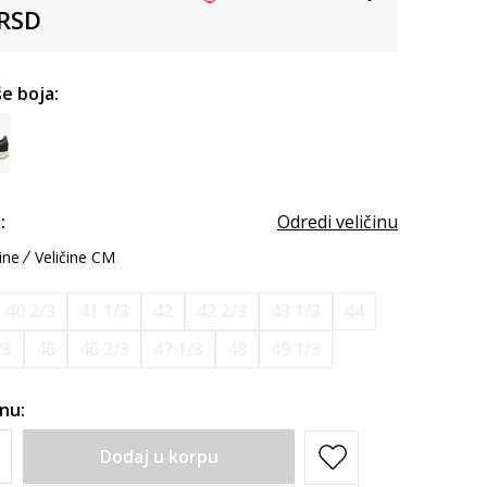
RSD
e boja:
:
Odredi veličinu
ine
Veličine CM
40 2/3
41 1/3
42
42 2/3
43 1/3
44
/3
46
46 2/3
47 1/3
48
49 1/3
inu:
Dodaj u korpu