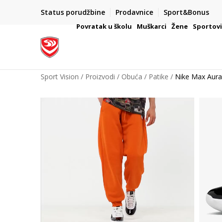
PLAĆANJE NA RATE
Status porudžbine
Prodavnice
Sport&Bonus
ŠAČE
Kreditnim karticama BANCA INTESA platite na 9 rata
Povratak u školu
Muškarci
Žene
Sportov
Sport Vision
Proizvodi
Obuća
Patike
Nike Max Aura