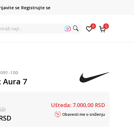
SINDIKALNA PRODAJA
Obaveš
rijavite se
Registrujte se
kupovina putem administrativne zabrane do 12 rata
0
0
traži sajt...
091-100
 Aura 7
Ušteda:
7.000,00
RSD
SD
Obavesti me o sniženju
RSD