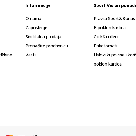
Informacije
Sport Vision ponud
O nama
Pravila Sport&Bonu
Zaposlenje
E-poklon kartica
Sindikalna prodaja
Click&collect
Pronađite prodavnicu
Paketomati
džbine
Vesti
Uslovi kupovine i kor
poklon kartica