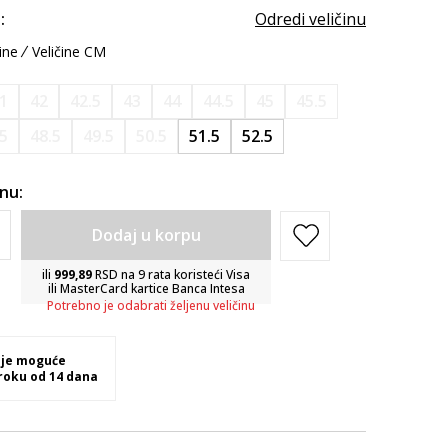
:
Odredi veličinu
ine
Veličine CM
1
42
42.5
43
44
44.5
45
45.5
.5
48.5
49.5
50.5
51.5
52.5
inu:
Dodaj u korpu
ili
999,89
RSD na 9 rata koristeći Visa
ili MasterCard kartice Banca Intesa
Potrebno je odabrati željenu veličinu
 je moguće
 roku od 14 dana