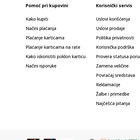
Pomoć pri kupovini
Korisnički servis
Kako kupiti
Uslovi korišćenja
Načini plaćanja
Uslovi prodaje
Plaćanje karticama
Politika privatnosti
Plaćanje karticama na rate
Korisnička podrška
Kako iskoristiti poklon karticu
Provera statusa poru
Načini isporuke
Zamena veličine
Povraćaj sredstava
Reklamacije
Žalbe i primedbe
Najčešća pitanja