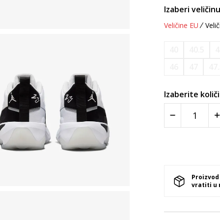
Izaberi veličinu
Veličine EU
Velič
40
40.5
4
46
47
47
Izaberite količ
Proizvod
vratiti u