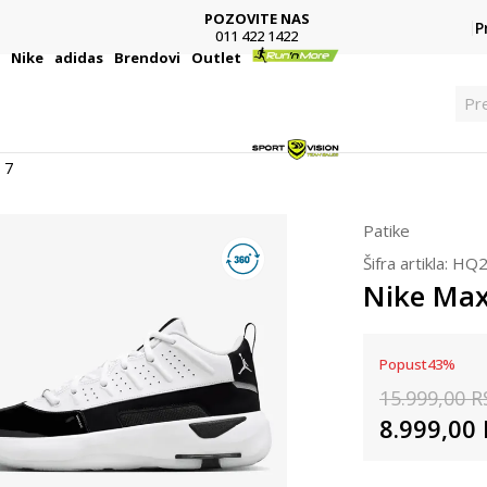
POZOVITE NAS
P
011 422 1422
i
Nike
adidas
Brendovi
Outlet
Pre
 7
Patike
Šifra artikla:
HQ2
Nike Max
Popust
43
%
15.999,00
R
8.999,00