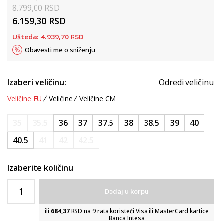
8.799,00
RSD
6.159,30
RSD
Ušteda:
4.939,70
RSD
Obavesti me o sniženju
Izaberi veličinu:
Odredi veličinu
Veličine EU
Veličine
Veličine CM
35
35.5
36
37
37.5
38
38.5
39
40
40.5
41
42
42.5
Izaberite količinu:
Dodaj u korpu
ili
684,37
RSD na 9 rata koristeći Visa ili MasterCard kartice
Banca Intesa