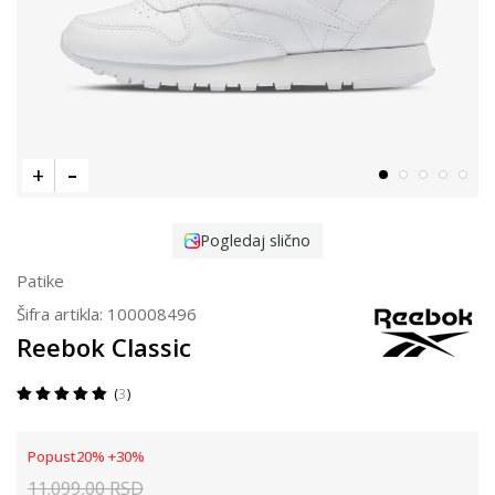
Pogledaj slično
Patike
Šifra artikla:
100008496
Reebok Classic
3
Popust
20
%
+
30
%
11.099,00
RSD