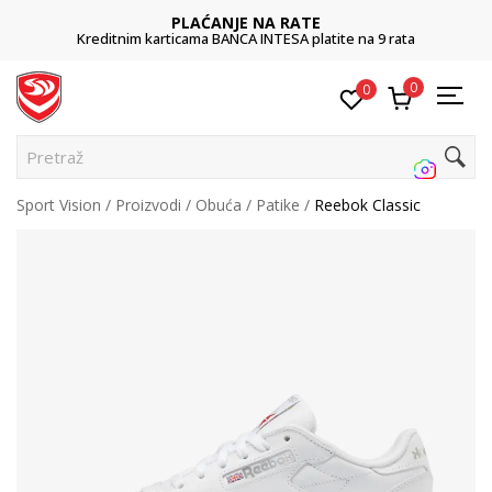
PLAĆANJE NA RATE
Kreditnim karticama BANCA INTESA platite na 9 rata
0
0
Pretraži s
Sport Vision
Proizvodi
Obuća
Patike
Reebok Classic