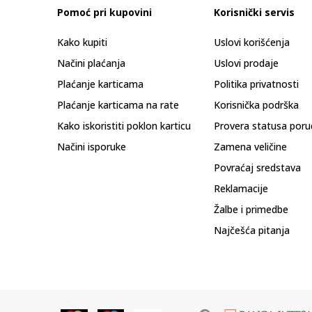
Pomoć pri kupovini
Korisnički servis
Kako kupiti
Uslovi korišćenja
Načini plaćanja
Uslovi prodaje
Plaćanje karticama
Politika privatnosti
Plaćanje karticama na rate
Korisnička podrška
Kako iskoristiti poklon karticu
Provera statusa poru
Načini isporuke
Zamena veličine
Povraćaj sredstava
Reklamacije
Žalbe i primedbe
Najčešća pitanja