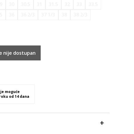
9
30
30.5
31
31.5
32
33
33.5
.5
36
36 2/3
37 1/3
38
38 2/3
e nije dostupan
 je moguće
 roku od 14 dana