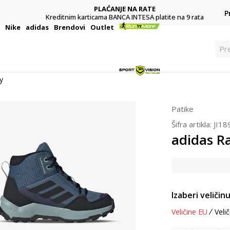
PLAĆANJE NA RATE
P
Kreditnim karticama BANCA INTESA platite na 9 rata
i
Nike
adidas
Brendovi
Outlet
Pre
y
Patike
Šifra artikla:
JI18
adidas R
Izaberi veličinu
Veličine EU
Velič