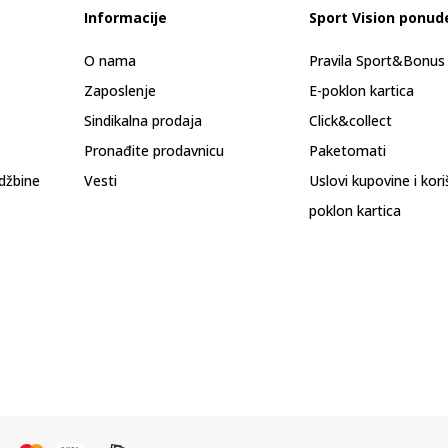
Informacije
Sport Vision ponud
O nama
Pravila Sport&Bonu
Zaposlenje
E-poklon kartica
Sindikalna prodaja
Click&collect
Pronađite prodavnicu
Paketomati
džbine
Vesti
Uslovi kupovine i kor
poklon kartica