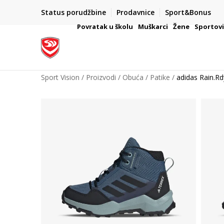
Status porudžbine
Prodavnice
Sport&Bonus
mpanije
VAŽNO OBAVEŠTENJE ZA POTROŠAČE
Povratak u školu
Muškarci
Žene
Sportov
Sport Vision
Proizvodi
Obuća
Patike
adidas Rain.Rd