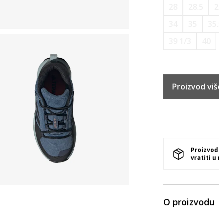
28
28.5
2
34
35
35
39 1/3
40
Proizvod viš
Proizvod
vratiti u
O proizvodu