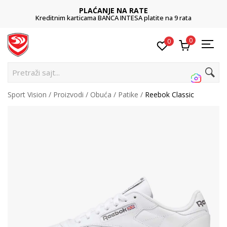
PLAĆANJE NA RATE
Kreditnim karticama BANCA INTESA platite na 9 rata
0
0
Pretraži sajt...
Sport Vision
Proizvodi
Obuća
Patike
Reebok Classic