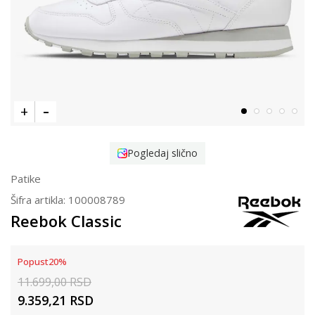
Pogledaj slično
Patike
Šifra artikla:
100008789
Reebok Classic
Popust
20
%
11.699,00
RSD
9.359,21
RSD