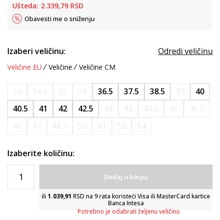
Ušteda:
2.339,79
RSD
Obavesti me o sniženju
Izaberi veličinu:
Odredi veličinu
Veličine EU
Veličine
Veličine CM
34
34.5
35
36
36.5
37.5
38.5
39
40
40.5
41
42
42.5
43
44
44.5
45
45.5
46
47
48.5
50
51
52
54
Izaberite količinu:
Dodaj u korpu
ili
1.039,91
RSD na 9 rata koristeći Visa ili MasterCard kartice
Banca Intesa
Potrebno je odabrati željenu veličinu