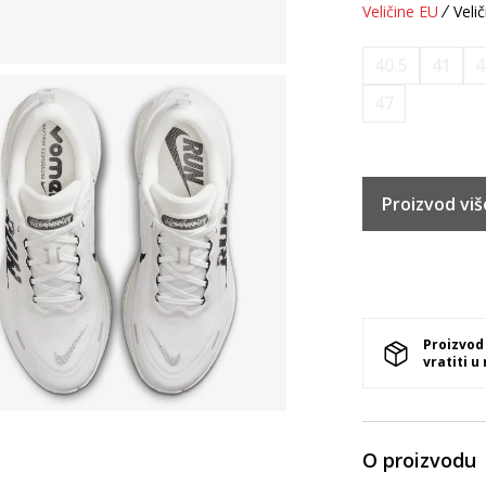
Veličine EU
Velič
40.5
41
4
47
Proizvod viš
Proizvod
vratiti u
O proizvodu