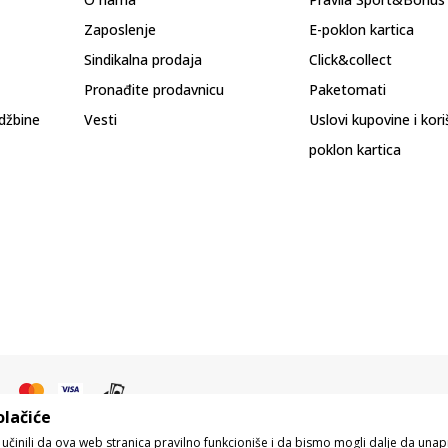
Zaposlenje
E-poklon kartica
Sindikalna prodaja
Click&collect
Pronađite prodavnicu
Paketomati
džbine
Vesti
Uslovi kupovine i kor
poklon kartica
olačiće
o učinili da ova web stranica pravilno funkcioniše i da bismo mogli dalje da un