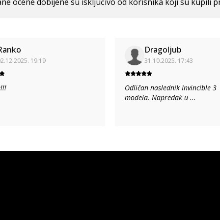
ne ocene dobijene su isključivo od korisnika koji su kupili p
Ranko
Dragoljub
2.12.2025. 19:19
31.10.2025. 17:43
!!!
Odličan naslednik Invincible 3
modela. Napredak u
...