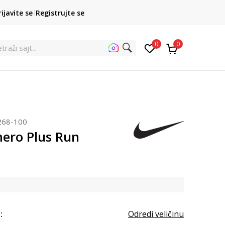
POZOVITE NAS
rijavite se
Registrujte se
011 422 1422
kupovina p
0
0
traži sajt...
268-100
ero Plus Run
:
Odredi veličinu