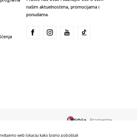
našim aktuelnostima, promocijama i
ponudama.
išćenja
Srbija
Promenite
apređujemo web lokaciju kako bismo poboljšali