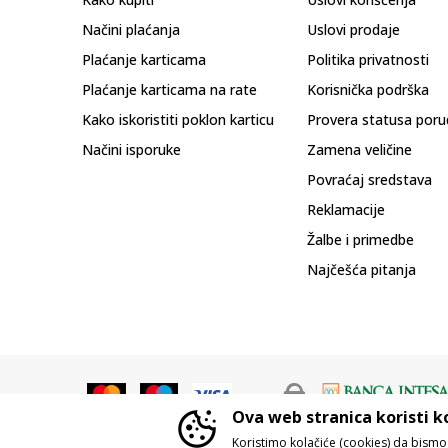
Načini plaćanja
Uslovi prodaje
Plaćanje karticama
Politika privatnosti
Plaćanje karticama na rate
Korisnička podrška
Kako iskoristiti poklon karticu
Provera statusa poru
Načini isporuke
Zamena veličine
Povraćaj sredstava
Reklamacije
Žalbe i primedbe
Najčešća pitanja
Ova web stranica koristi k
Koristimo kolačiće (cookies) da bism