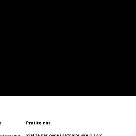
e
Pratite nas
Pratite nas ovde i saznajte više o svim
s programa