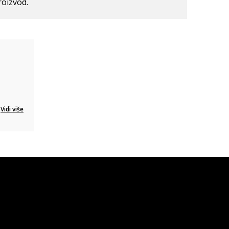
roizvod.
Vidi više