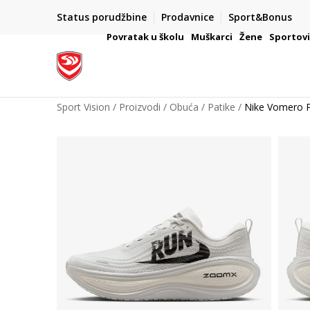
Status porudžbine
Prodavnice
Sport&Bonus
mpanije
VAŽNO OBAVEŠTENJE ZA POTROŠAČE
Povratak u školu
Muškarci
Žene
Sportov
Sport Vision
Proizvodi
Obuća
Patike
Nike Vomero P