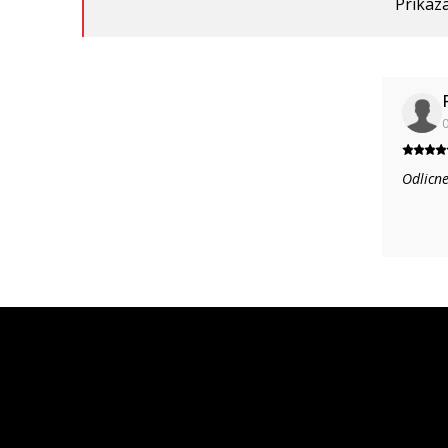
Prikaza
0
Odlicne