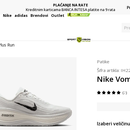
PLAĆANJE NA RATE
P
Kreditnim karticama BANCA INTESA platite na 9 rata
i
Nike
adidas
Brendovi
Outlet
Pre
lus Run
Patike
Šifra artikla:
IH2
Nike Vom
2
Izaberi veličinu