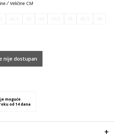
ine
Veličine CM
2
42.5
43
44
44.5
45
45.5
46
e nije dostupan
 je moguće
 roku od 14 dana