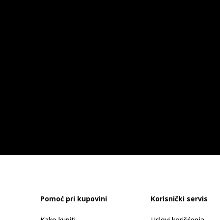
Pomoć pri kupovini
Korisnički servis
Kako kupiti
Uslovi korišćenja