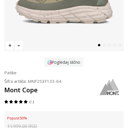
Pogledaj slično
Patike
Šifra artikla:
MNF253F133-64
Mont Cope
1
Popust
50
%
11.999,00
RSD