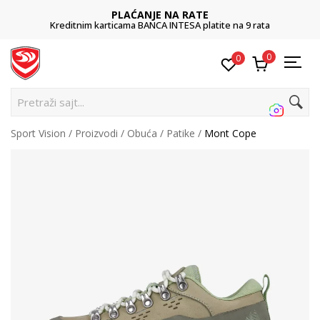
PLAĆANJE NA RATE
Kreditnim karticama BANCA INTESA platite na 9 rata
0
0
Pretraži sajt...
Sport Vision
Proizvodi
Obuća
Patike
Mont Cope