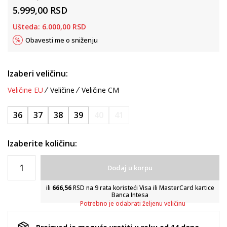
5.999,00
RSD
Ušteda:
6.000,00
RSD
Obavesti me o sniženju
Izaberi veličinu:
Veličine EU
Veličine
Veličine CM
36
37
38
39
40
41
Izaberite količinu:
Dodaj u korpu
ili
666,56
RSD na 9 rata koristeći Visa ili MasterCard kartice
Banca Intesa
Potrebno je odabrati željenu veličinu