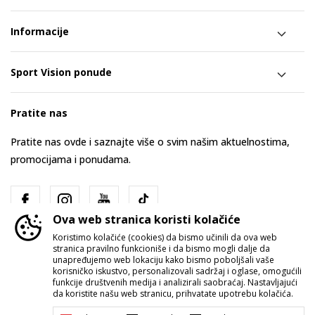
Informacije
Sport Vision ponude
Pratite nas
Pratite nas ovde i saznajte više o svim našim aktuelnostima,
promocijama i ponudama.
Ova web stranica koristi kolačiće
Koristimo kolačiće (cookies) da bismo učinili da ova web
stranica pravilno funkcioniše i da bismo mogli dalje da
unapređujemo web lokaciju kako bismo poboljšali vaše
korisničko iskustvo, personalizovali sadržaj i oglase, omogućili
funkcije društvenih medija i analizirali saobraćaj. Nastavljajući
Srbija
Promenite
da koristite našu web stranicu, prihvatate upotrebu kolačića.