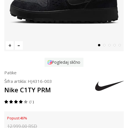
Pogledaj slično
Patike
Šifra artikla:
HJ4316-003
Nike C1TY PRM
1
Popust
46
%
12.999,00
RSD