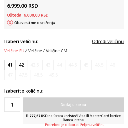
6.999,00
RSD
Ušteda:
6.000,00
RSD
Obavesti me o sniženju
Izaberi veličinu:
Odredi veličinu
Veličine EU
Veličine
Veličine CM
41
42
42.5
43
44
44.5
45
45.5
46
47
47.5
48.5
49.5
Izaberite količinu:
Dodaj u korpu
ili
777,67
RSD na 9 rata koristeći Visa ili MasterCard kartice
Banca Intesa
Potrebno je odabrati željenu veličinu