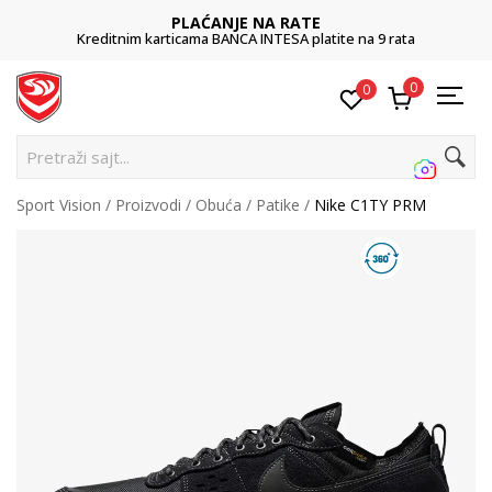
PLAĆANJE NA RATE
Kreditnim karticama BANCA INTESA platite na 9 rata
0
0
Pretraži sajt...
Sport Vision
Proizvodi
Obuća
Patike
Nike C1TY PRM