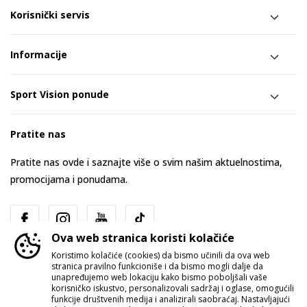
Korisnički servis
Informacije
Sport Vision ponude
Pratite nas
Pratite nas ovde i saznajte više o svim našim aktuelnostima,
promocijama i ponudama.
Ova web stranica koristi kolačiće
Koristimo kolačiće (cookies) da bismo učinili da ova web
stranica pravilno funkcioniše i da bismo mogli dalje da
unapređujemo web lokaciju kako bismo poboljšali vaše
korisničko iskustvo, personalizovali sadržaj i oglase, omogućili
funkcije društvenih medija i analizirali saobraćaj. Nastavljajući
Srbija
Promenite