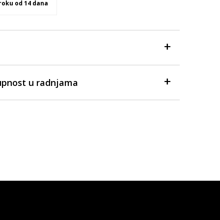
 roku od 14 dana
upnost u radnjama