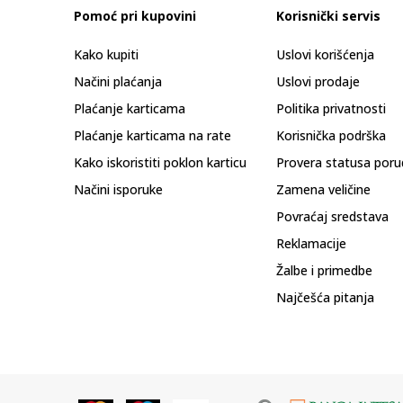
Pomoć pri kupovini
Korisnički servis
Kako kupiti
Uslovi korišćenja
Načini plaćanja
Uslovi prodaje
Plaćanje karticama
Politika privatnosti
Plaćanje karticama na rate
Korisnička podrška
Kako iskoristiti poklon karticu
Provera statusa poru
Načini isporuke
Zamena veličine
Povraćaj sredstava
Reklamacije
Žalbe i primedbe
Najčešća pitanja