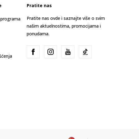
e
Pratite nas
Pratite nas ovde i saznajte više o svim
s programa
našim aktuelnostima, promocijama i
ponudama.
išćenja