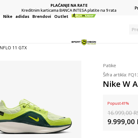
PLAĆANJE NA RATE
P
Kreditnim karticama BANCA INTESA platite na 9 rata
i
Nike
adidas
Brendovi
Outlet
Pr
INFLO 11 GTX
Patike
Šifra artikla:
FQ1
Nike W A
Popust
41
%
16.999,00
R
9.999,00