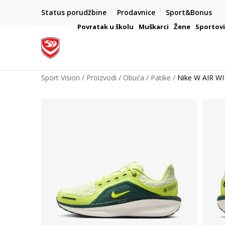
Status porudžbine
Prodavnice
Sport&Bonus
mpanije
VAŽNO OBAVEŠTENJE ZA POTROŠAČE
Povratak u školu
Muškarci
Žene
Sportov
Sport Vision
Proizvodi
Obuća
Patike
Nike W AIR W