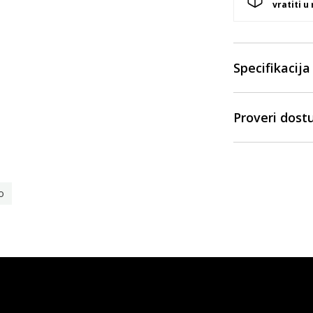
vratiti u
Specifikacija
Proveri dost
o