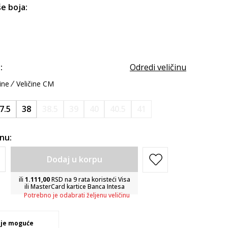
e boja:
:
Odredi veličinu
ine
Veličine CM
7.5
38
38.5
39
40
40.5
41
inu:
Dodaj u korpu
ili
1.111,00
RSD na 9 rata koristeći Visa
ili MasterCard kartice Banca Intesa
Potrebno je odabrati željenu veličinu
 je moguće