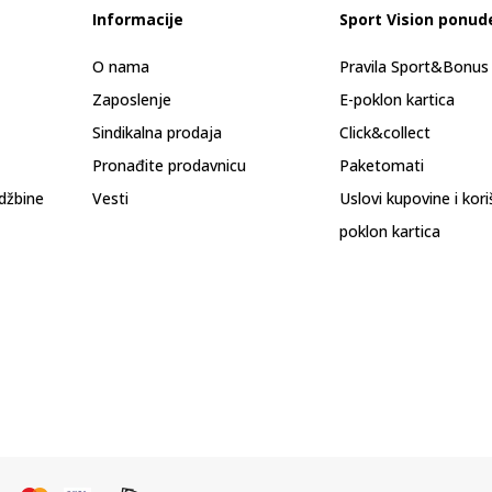
Informacije
Sport Vision ponud
O nama
Pravila Sport&Bonu
Zaposlenje
E-poklon kartica
Sindikalna prodaja
Click&collect
Pronađite prodavnicu
Paketomati
džbine
Vesti
Uslovi kupovine i kor
poklon kartica