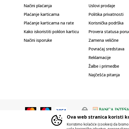
Načini plaćanja
Uslovi prodaje
Plaćanje karticama
Politika privatnosti
Plaćanje karticama na rate
Korisnička podrška
Kako iskoristiti poklon karticu
Provera statusa poru
Načini isporuke
Zamena veličine
Povraćaj sredstava
Reklamacije
Žalbe i primedbe
Najčešća pitanja
Ova web stranica koristi k
Koristimo kolačiće (cookies) da bism
vaše korisničko iskustvo, personalizoval