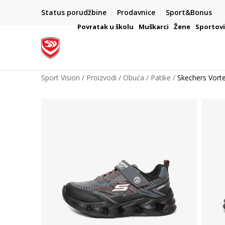
Status porudžbine
Prodavnice
Sport&Bonus
mpanije
VAŽNO OBAVEŠTENJE ZA POTROŠAČE
Povratak u školu
Muškarci
Žene
Sportov
Sport Vision
Proizvodi
Obuća
Patike
Skechers Vorte