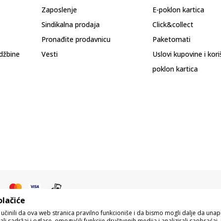
Zaposlenje
E-poklon kartica
Sindikalna prodaja
Click&collect
Pronađite prodavnicu
Paketomati
džbine
Vesti
Uslovi kupovine i kor
poklon kartica
olačiće
o učinili da ova web stranica pravilno funkcioniše i da bismo mogli dalje da un
i sadržaj i oglase, omogućili funkcije društvenih medija i analizirali saobraćaj. 