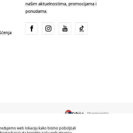
našim aktuelnostima, promocijama i
ponudama.
išćenja
Srbija
Promenite
apređujemo web lokaciju kako bismo poboljšali
Nastavljajući da koristite našu web stranicu,