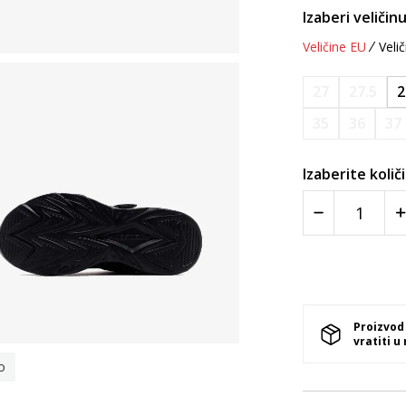
Izaberi veličinu
Veličine EU
Velič
27
27.5
2
35
36
37
Izaberite količ
Proizvod
vratiti u
o