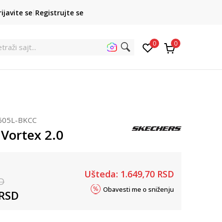
POZOVITE NAS
rijavite se
Registrujte se
011 422 1422
kupovina p
0
0
605L-BKCC
 Vortex 2.0
Ušteda:
1.649,70
RSD
D
Obavesti me o sniženju
RSD