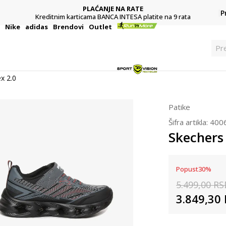
PLAĆANJE NA RATE
P
Kreditnim karticama BANCA INTESA platite na 9 rata
i
Nike
adidas
Brendovi
Outlet
Pr
x 2.0
Patike
Šifra artikla:
400
Skechers
Popust
30
%
5.499,00
RS
3.849,30