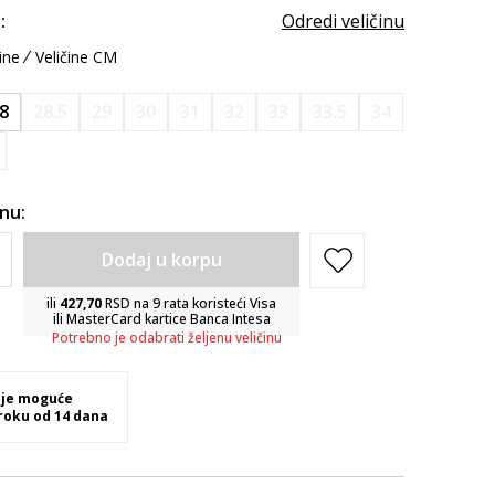
:
Odredi veličinu
ine
Veličine CM
8
28.5
29
30
31
32
33
33.5
34
inu:
Dodaj u korpu
ili
427,70
RSD na 9 rata koristeći Visa
ili MasterCard kartice Banca Intesa
Potrebno je odabrati željenu veličinu
 je moguće
 roku od 14 dana