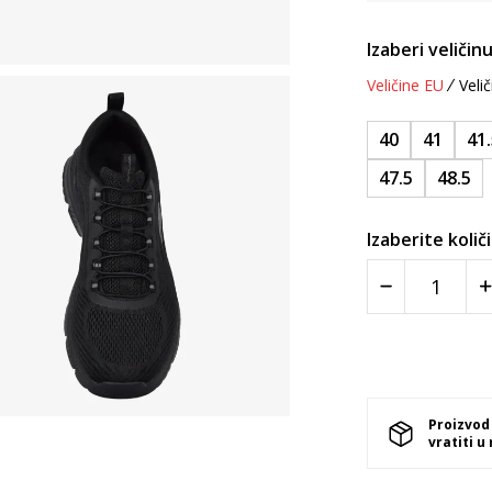
Izaberi veličinu
Veličine EU
Velič
40
41
41
47.5
48.5
Izaberite količ
Proizvod
vratiti u