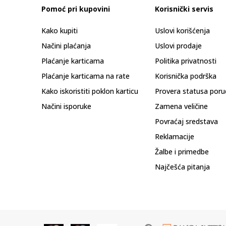
Pomoć pri kupovini
Korisnički servis
Kako kupiti
Uslovi korišćenja
Načini plaćanja
Uslovi prodaje
Plaćanje karticama
Politika privatnosti
Plaćanje karticama na rate
Korisnička podrška
Kako iskoristiti poklon karticu
Provera statusa poru
Načini isporuke
Zamena veličine
Povraćaj sredstava
Reklamacije
Žalbe i primedbe
Najčešća pitanja