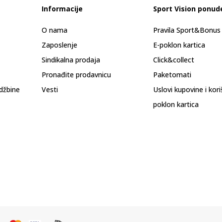
Informacije
Sport Vision ponud
O nama
Pravila Sport&Bonu
Zaposlenje
E-poklon kartica
Sindikalna prodaja
Click&collect
Pronađite prodavnicu
Paketomati
džbine
Vesti
Uslovi kupovine i kor
poklon kartica