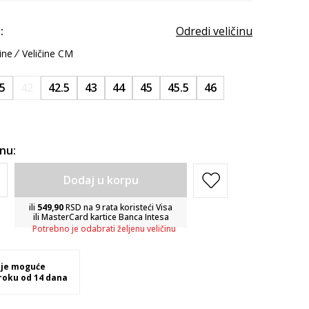
:
Odredi veličinu
ine
Veličine CM
.5
42
42.5
43
44
45
45.5
46
inu:
Dodaj u korpu
ili
549,90
RSD na 9 rata koristeći Visa
ili MasterCard kartice Banca Intesa
Potrebno je odabrati željenu veličinu
 je moguće
 roku od 14 dana