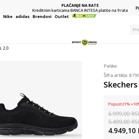
PLAĆANJE NA RATE
P
Kreditnim karticama BANCA INTESA platite na 9 rata
i
Nike
adidas
Brendovi
Outlet
Pre
s 2.0
Patike
Šifra artikla:
879
Skechers
Popust
21
%
+
10
6.999,00
RS
5.499,00
RS
4.949,10