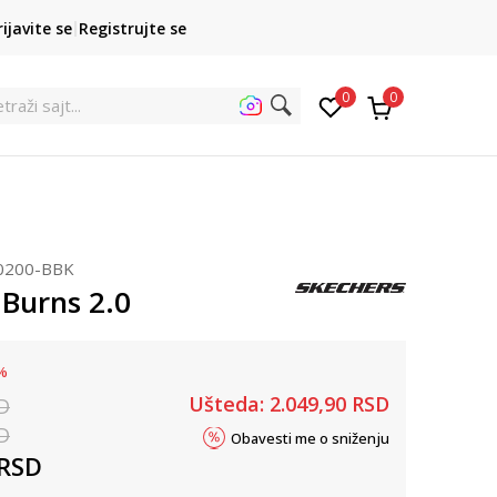
POZOVITE NAS
rijavite se
Registrujte se
011 422 1422
kupovina p
0
0
traži sajt...
0200-BBK
 Burns 2.0
%
Ušteda:
2.049,90
RSD
D
D
Obavesti me o sniženju
RSD