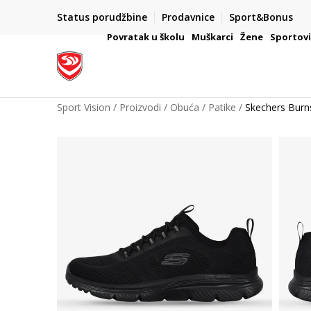
Status porudžbine
Prodavnice
Sport&Bonus
mpanije
VAŽNO OBAVEŠTENJE ZA POTROŠAČE
Povratak u školu
Muškarci
Žene
Sportov
Sport Vision
Proizvodi
Obuća
Patike
Skechers Burn