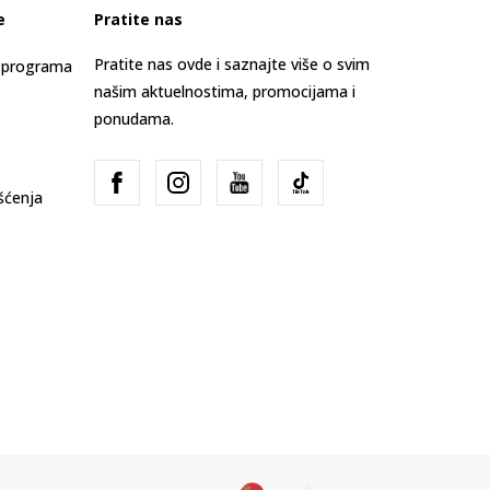
e
Pratite nas
Pratite nas ovde i saznajte više o svim
s programa
našim aktuelnostima, promocijama i
ponudama.
išćenja