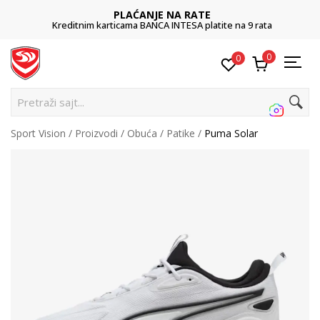
PLAĆANJE NA RATE
Kreditnim karticama BANCA INTESA platite na 9 rata
0
0
Pretraži sajt...
Sport Vision
Proizvodi
Obuća
Patike
Puma Solar