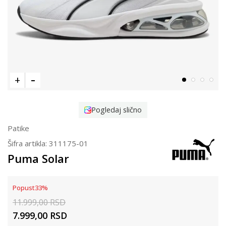
Pogledaj slično
Patike
Šifra artikla:
311175-01
Puma Solar
Popust
33
%
11.999,00
RSD
7.999,00
RSD