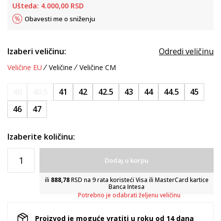
Ušteda:
4.000,00
RSD
Obavesti me o sniženju
Izaberi veličinu:
Odredi veličinu
Veličine EU
Veličine
Veličine CM
40
40.5
41
42
42.5
43
44
44.5
45
46
47
Izaberite količinu:
Dodaj u korpu
ili
888,78
RSD na 9 rata koristeći Visa ili MasterCard kartice
Banca Intesa
Potrebno je odabrati željenu veličinu
Proizvod je moguće vratiti u roku od 14 dana