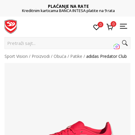
PLAĆANJE NA RATE
Kreditnim karticama BANCA INTESA platite na 9 rata
0
0
Pretraži sajt...
Sport Vision
Proizvodi
Obuća
Patike
adidas Predator Club