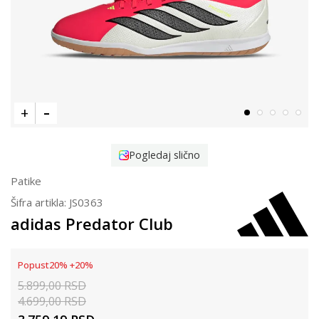
Pogledaj slično
Patike
Šifra artikla:
JS0363
adidas Predator Club
Popust
20
%
+
20
%
5.899,00
RSD
4.699,00
RSD