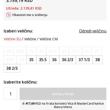
3.759,19
RSD
Ušteda:
2.139,81
RSD
Obavesti me o sniženju
Izaberi veličinu:
Odredi veličinu
Veličine EU
Veličine
Veličine CM
28
28.5
29
30
30.5
31
31.5
32
33
33.5
34
35
35.5
36
36 2/3
37 1/3
38
38 2/3
Izaberite količinu:
Dodaj u korpu
ili
417,69
RSD na 9 rata koristeći Visa ili MasterCard kartice
Banca Intesa