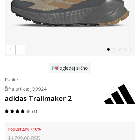
Pogledaj slično
Patike
Šifra artikla:
JQ9924
adidas Trailmaker 2
1
Popust
23
%
+
10
%
11.799,00
RSD