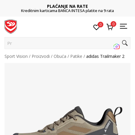
PLAĆANJE NA RATE
Kreditnim karticama BANCA INTESA platite na 9 rata
0
0
Pret
Sport Vision
Proizvodi
Obuća
Patike
adidas Trailmaker 2