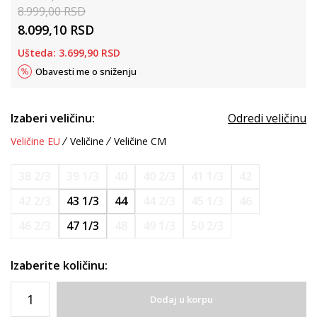
8.999,00
RSD
8.099,10
RSD
Ušteda:
3.699,90
RSD
Obavesti me o sniženju
Izaberi veličinu:
Odredi veličinu
Veličine EU
Veličine
Veličine CM
38 2/3
39 1/3
40
40 2/3
41 1/3
42
42 2/3
43 1/3
44
44 2/3
45 1/3
46
46 2/3
47 1/3
48
49 1/3
50 2/3
Izaberite količinu:
Dodaj u korpu