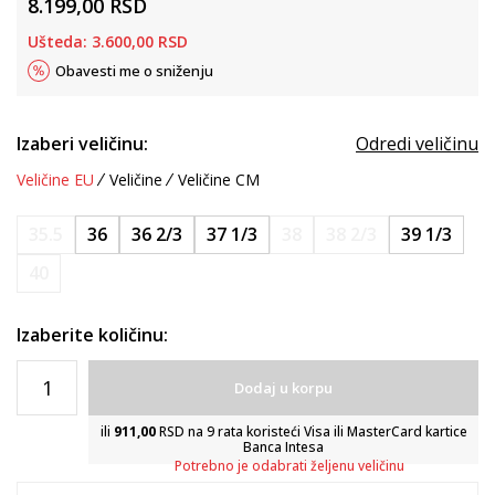
8.199,00
RSD
Ušteda:
3.600,00
RSD
Obavesti me o sniženju
Izaberi veličinu:
Odredi veličinu
Veličine EU
Veličine
Veličine CM
35.5
36
36 2/3
37 1/3
38
38 2/3
39 1/3
40
Izaberite količinu:
Dodaj u korpu
ili
911,00
RSD na 9 rata koristeći Visa ili MasterCard kartice
Banca Intesa
Potrebno je odabrati željenu veličinu