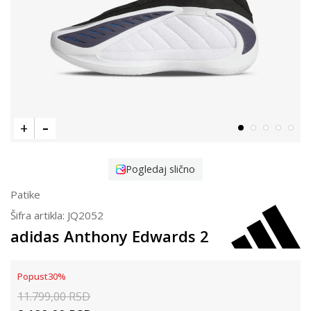
Pogledaj slično
Patike
Šifra artikla:
JQ2052
adidas Anthony Edwards 2
Popust
30
%
11.799,00
RSD