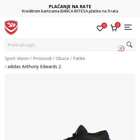
PLAĆANJE NA RATE
Kreditnim karticama BANCA INTESA platite na 9 rata
0
0
Pretraži sajt...
Sport Vision
Proizvodi
Obuća
Patike
adidas Anthony Edwards 2