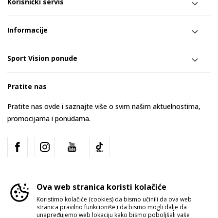
Korisnički servis
Informacije
Sport Vision ponude
Pratite nas
Pratite nas ovde i saznajte više o svim našim aktuelnostima,
promocijama i ponudama.
Ova web stranica koristi kolačiće
Koristimo kolačiće (cookies) da bismo učinili da ova web
stranica pravilno funkcioniše i da bismo mogli dalje da
Srbija
Promenite
unapređujemo web lokaciju kako bismo poboljšali vaše