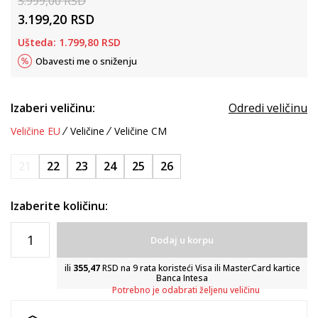
3.999,00
RSD
3.199,20
RSD
Ušteda:
1.799,80
RSD
Obavesti me o sniženju
Izaberi veličinu:
Odredi veličinu
Veličine EU
Veličine
Veličine CM
21
22
23
24
25
26
Izaberite količinu:
Dodaj u korpu
ili
355,47
RSD na 9 rata koristeći Visa ili MasterCard kartice
Banca Intesa
Potrebno je odabrati željenu veličinu