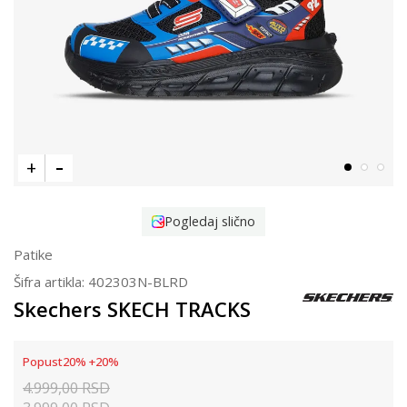
Pogledaj slično
Patike
Šifra artikla:
402303N-BLRD
Skechers SKECH TRACKS
Popust
20
%
+
20
%
4.999,00
RSD