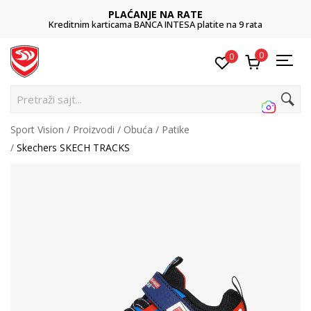
PLAĆANJE NA RATE
Kreditnim karticama BANCA INTESA platite na 9 rata
0
0
Pretraži sajt...
Sport Vision
Proizvodi
Obuća
Patike
Skechers SKECH TRACKS