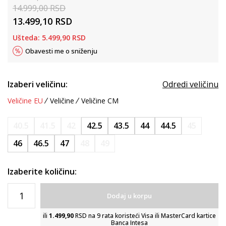
14.999,00
RSD
13.499,10
RSD
Ušteda:
5.499,90
RSD
Obavesti me o sniženju
Izaberi veličinu:
Odredi veličinu
Veličine EU
Veličine
Veličine CM
40.5
41.5
42
42.5
43.5
44
44.5
45
46
46.5
47
48
49
Izaberite količinu:
Dodaj u korpu
ili
1.499,90
RSD na 9 rata koristeći Visa ili MasterCard kartice
Banca Intesa