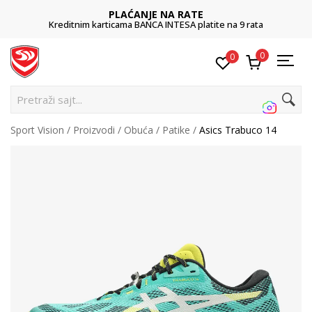
PLAĆANJE NA RATE
Kreditnim karticama BANCA INTESA platite na 9 rata
0
0
P
Sport Vision
Proizvodi
Obuća
Patike
Asics Trabuco 14