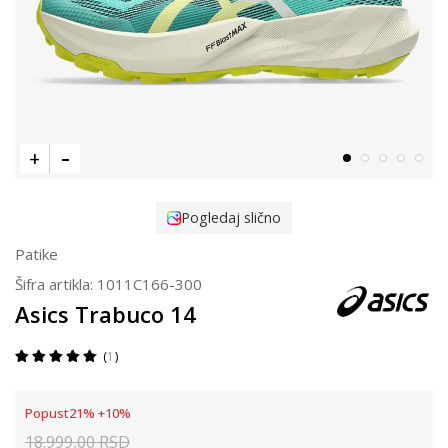
Pogledaj slično
Patike
Šifra artikla:
1011C166-300
Asics Trabuco 14
1
Popust
21
%
+
10
%
18.999,00
RSD