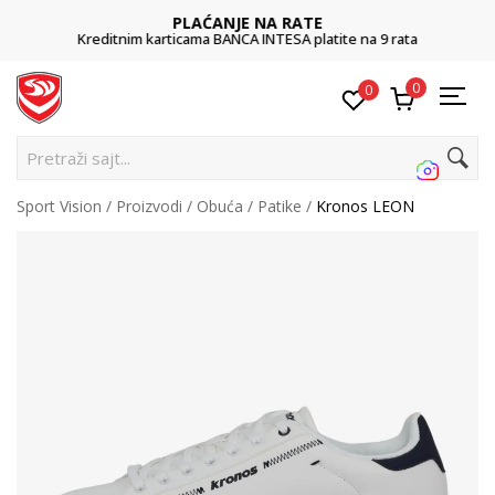
PLAĆANJE NA RATE
Kreditnim karticama BANCA INTESA platite na 9 rata
0
0
Pretraži sajt...
Sport Vision
Proizvodi
Obuća
Patike
Kronos LEON