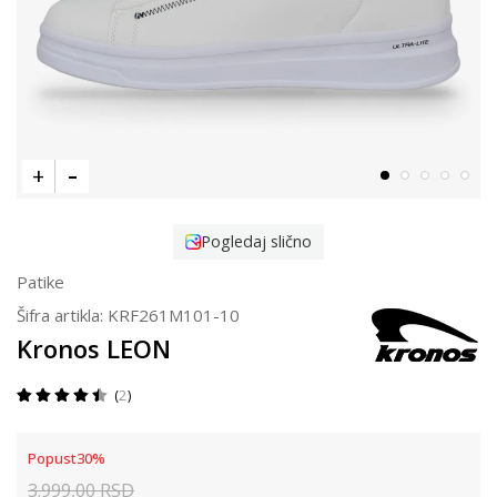
Pogledaj slično
Patike
Šifra artikla:
KRF261M101-10
Kronos LEON
2
Popust
30
%
3.999,00
RSD