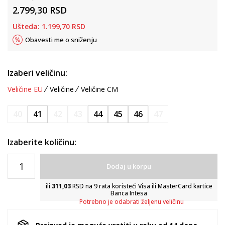
2.799,30
RSD
Ušteda:
1.199,70
RSD
Obavesti me o sniženju
Izaberi veličinu:
Veličine EU
Veličine
Veličine CM
40
41
42
43
44
45
46
47
Izaberite količinu:
Dodaj u korpu
ili
311,03
RSD na 9 rata koristeći Visa ili MasterCard kartice
Banca Intesa
Potrebno je odabrati željenu veličinu