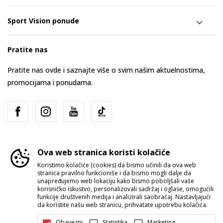
Sport Vision ponude
Pratite nas
Pratite nas ovde i saznajte više o svim našim aktuelnostima,
promocijama i ponudama.
Ova web stranica koristi kolačiće
Koristimo kolačiće (cookies) da bismo učinili da ova web
stranica pravilno funkcioniše i da bismo mogli dalje da
Srbija
Promenite
unapređujemo web lokaciju kako bismo poboljšali vaše
korisničko iskustvo, personalizovali sadržaj i oglase, omogućili
funkcije društvenih medija i analizirali saobraćaj. Nastavljajući
da koristite našu web stranicu, prihvatate upotrebu kolačića.
Obavezni
Statistika
Marketing