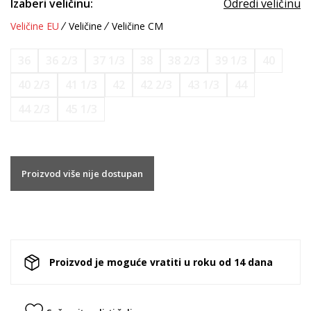
Izaberi veličinu:
Odredi veličinu
Veličine EU
Veličine
Veličine CM
36
36 2/3
37 1/3
38
38 2/3
39 1/3
40
40 2/3
41 1/3
42
42 2/3
43 1/3
44
44 2/3
45 1/3
Proizvod više nije dostupan
Proizvod je moguće vratiti u roku od 14 dana