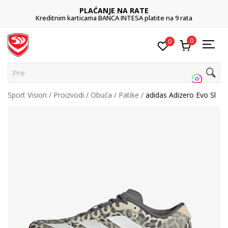
PLAĆANJE NA RATE
Kreditnim karticama BANCA INTESA platite na 9 rata
0
0
Pretra
Sport Vision
Proizvodi
Obuća
Patike
adidas Adizero Evo Sl