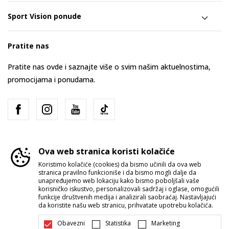
Sport Vision ponude
Pratite nas
Pratite nas ovde i saznajte više o svim našim aktuelnostima,
promocijama i ponudama.
Ova web stranica koristi kolačiće
Koristimo kolačiće (cookies) da bismo učinili da ova web
stranica pravilno funkcioniše i da bismo mogli dalje da
Srbija
Promenite
unapređujemo web lokaciju kako bismo poboljšali vaše
korisničko iskustvo, personalizovali sadržaj i oglase, omogućili
funkcije društvenih medija i analizirali saobraćaj. Nastavljajući
da koristite našu web stranicu, prihvatate upotrebu kolačića.
Obavezni
Statistika
Marketing