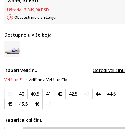
7.649,10
RSD
Ušteda:
3.349,90
RSD
Obavesti me o sniženju
Dostupno u više boja:
Izaberi veličinu:
Odredi veličinu
Veličine EU
Veličine
Veličine CM
39
40
40.5
41
42
42.5
43
44
44.5
45
45.5
46
47
Izaberite količinu: