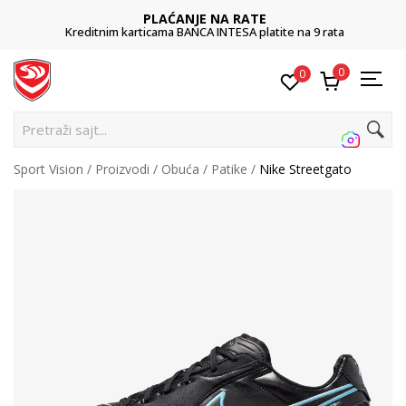
PLAĆANJE NA RATE
Kreditnim karticama BANCA INTESA platite na 9 rata
0
0
Pretraži sajt...
Sport Vision
Proizvodi
Obuća
Patike
Nike Streetgato