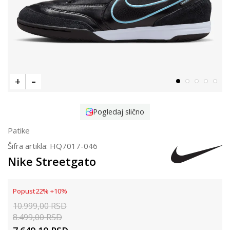
Pogledaj slično
Patike
Šifra artikla:
HQ7017-046
Nike Streetgato
Popust
22
%
+
10
%
10.999,00
RSD
8.499,00
RSD