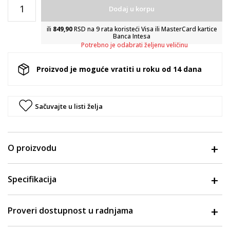
Dodaj u korpu
ili
849,90
RSD na 9 rata koristeći Visa ili MasterCard kartice
Banca Intesa
Potrebno je odabrati željenu veličinu
Proizvod je moguće vratiti u roku od 14 dana
Sačuvajte u listi želja
O proizvodu
Specifikacija
Proveri dostupnost u radnjama