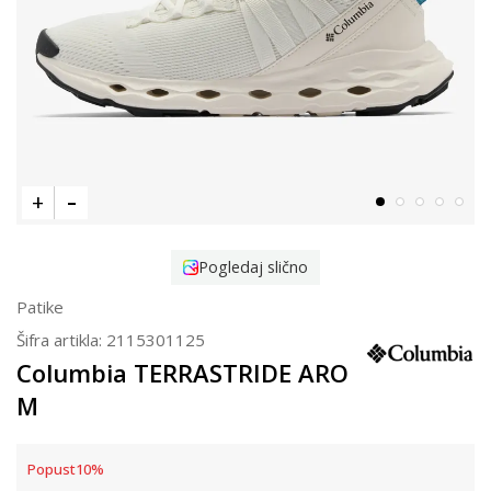
Pogledaj slično
Patike
Šifra artikla:
2115301125
Columbia TERRASTRIDE ARO
M
Popust
10
%