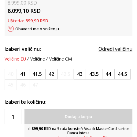
8.999,00
RSD
8.099,10
RSD
Ušteda:
899,90
RSD
Obavesti me o sniženju
Izaberi veličinu:
Odredi veličinu
Veličine EU
Veličine
Veličine CM
40
41
41.5
42
42.5
43
43.5
44
44.5
45
46
47
Izaberite količinu:
Dodaj u korpu
ili
899,90
RSD na 9 rata koristeći Visa ili MasterCard kartice
Banca Intesa