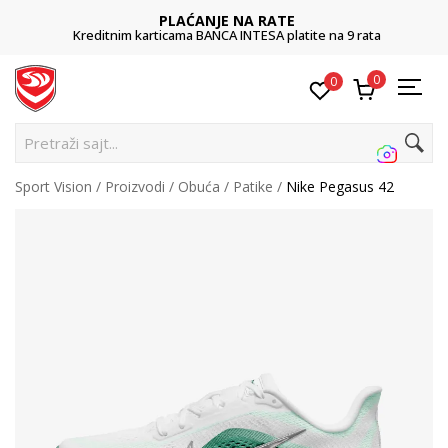
PLAĆANJE NA RATE
Kreditnim karticama BANCA INTESA platite na 9 rata
0
0
Pretraži sajt...
Sport Vision
Proizvodi
Obuća
Patike
Nike Pegasus 42