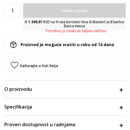
Dodaj u korpu
ili
1.599,91
RSD na 9 rata koristeći Visa ili MasterCard kartice
Banca Intesa
Potrebno je odabrati željenu veličinu
Proizvod je moguće vratiti u roku od 14 dana
Sačuvajte u listi želja
O proizvodu
Specifikacija
Proveri dostupnost u radnjama