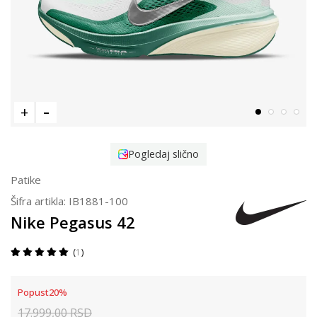
Pogledaj slično
Patike
Šifra artikla:
IB1881-100
Nike Pegasus 42
1
Popust
20
%
17.999,00
RSD