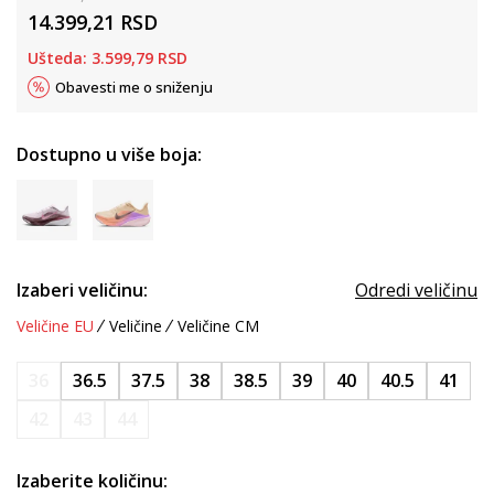
14.399,21
RSD
Ušteda:
3.599,79
RSD
Obavesti me o sniženju
Dostupno u više boja:
Izaberi veličinu:
Odredi veličinu
Veličine EU
Veličine
Veličine CM
36
36.5
37.5
38
38.5
39
40
40.5
41
42
43
44
Izaberite količinu: