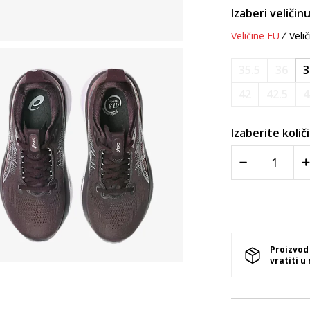
Izaberi veličinu
Veličine EU
Velič
35.5
36
3
42
42.5
4
Izaberite količ
Proizvod
vratiti u