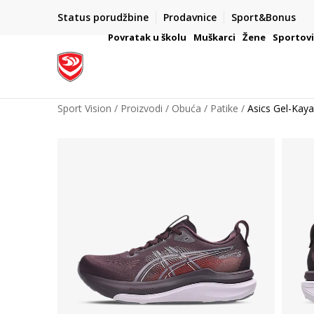
Status porudžbine
Prodavnice
Sport&Bonus
mpanije
VAŽNO OBAVEŠTENJE ZA POTROŠAČE
Povratak u školu
Muškarci
Žene
Sportov
Sport Vision
Proizvodi
Obuća
Patike
Asics Gel-Kay