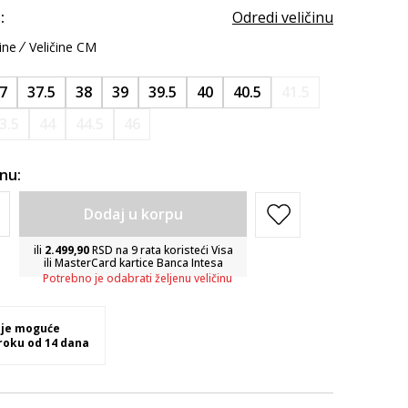
:
Odredi veličinu
ine
Veličine CM
7
37.5
38
39
39.5
40
40.5
41.5
3.5
44
44.5
46
inu:
Dodaj u korpu
ili
2.499,90
RSD na 9 rata koristeći Visa
ili MasterCard kartice Banca Intesa
Potrebno je odabrati željenu veličinu
 je moguće
 roku od 14 dana