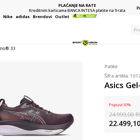
PLAĆANJE NA RATE
P
Kreditnim karticama BANCA INTESA platite na 9 rata
i
Nike
adidas
Brendovi
Outlet
Pre
ano® 33
Patike
Šifra artikla:
101
Asics Ge
Popust
10
%
24.999,00
R
22.499,1