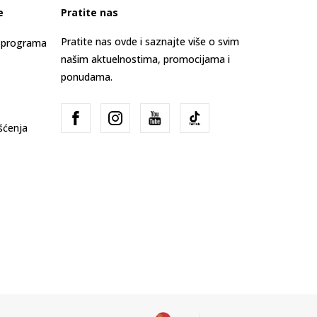
e
Pratite nas
Pratite nas ovde i saznajte više o svim
s programa
našim aktuelnostima, promocijama i
ponudama.
išćenja