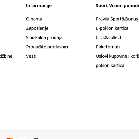
Informacije
Sport Vision ponud
O nama
Pravila Sport&Bonu
Zaposlenje
E-poklon kartica
Sindikalna prodaja
Click&collect
Pronađite prodavnicu
Paketomati
džbine
Vesti
Uslovi kupovine i kor
poklon kartica