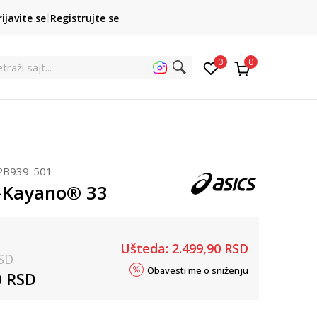
POZOVITE NAS
rijavite se
Registrujte se
011 422 1422
kupovina p
0
0
traži sajt...
2B939-501
l-Kayano® 33
Ušteda:
2.499,90
RSD
SD
Obavesti me o sniženju
0
RSD