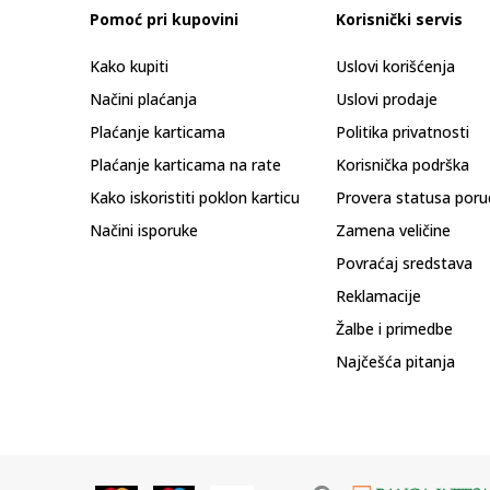
Pomoć pri kupovini
Korisnički servis
Kako kupiti
Uslovi korišćenja
Načini plaćanja
Uslovi prodaje
Plaćanje karticama
Politika privatnosti
Plaćanje karticama na rate
Korisnička podrška
Kako iskoristiti poklon karticu
Provera statusa poru
Načini isporuke
Zamena veličine
Povraćaj sredstava
Reklamacije
Žalbe i primedbe
Najčešća pitanja