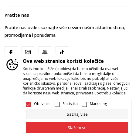
Pratite nas
Pratite nas ovde i saznajte više o svim našim aktuelnostima,
promocijama i ponudama.
Ova web stranica koristi kolačiće
Koristimo kolačiće (cookies) da bismo učinili da ova web
stranica pravilno funkcioniše i da bismo mogli dalje da
unapređujemo web lokaciju kako bismo poboljšali vaše
korisničko iskustvo, personalizovali sadržaj i oglase, omogućili
funkcije društvenih medija i analizirali saobraćaj. Nastavljajući
Srbija
Promenite
da koristite našu web stranicu, prihvatate upotrebu kolačića.
Obavezni
Statistika
Marketing
Saznaj više
Slažem se