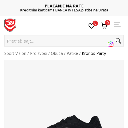
PLAĆANJE NA RATE
Kreditnim karticama BANCA INTESA platite na 9 rata
0
0
Pretraži sajt...
Sport Vision
Proizvodi
Obuća
Patike
Kronos Party