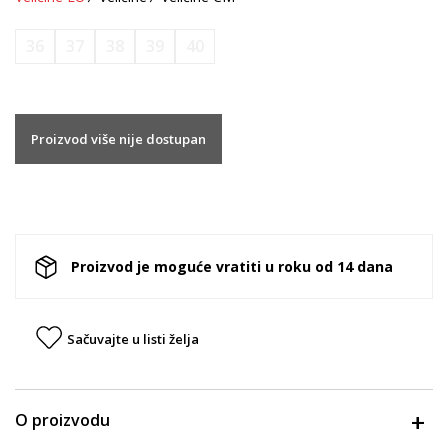
36
37
38
39
40
Proizvod više nije dostupan
Proizvod je moguće vratiti u roku od 14 dana
Sačuvajte u listi želja
O proizvodu