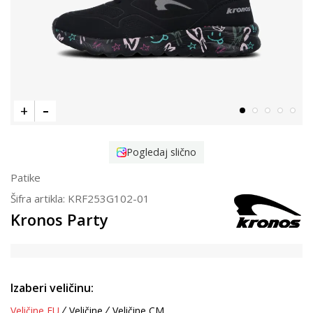
Pogledaj slično
Patike
Šifra artikla:
KRF253G102-01
Kronos Party
Izaberi veličinu:
Veličine EU
Veličine
Veličine CM