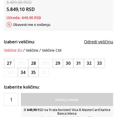
6.499,00
RSD
5.849,10
RSD
Ušteda:
649,90
RSD
Obavesti me o sniženju
Izaberi veličinu:
Odredi veličinu
Veličine EU
Veličine
Veličine CM
27
27.5
28
28.5
29
30
31
32
33
33.5
34
35
36
Izaberite količinu:
Dodaj u korpu
ili
649,90
RSD na 9 rata koristeći Visa ili MasterCard kartice
Banca Intesa