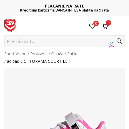
PLAĆANJE NA RATE
Kreditnim karticama BANCA INTESA platite na 9 rata
0
0
Pretraži sajt...
Sport Vision
Proizvodi
Obuća
Patike
adidas LIGHTORAMA COURT EL I