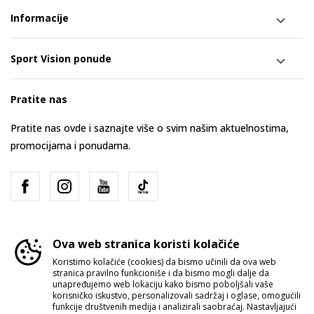
Informacije
Sport Vision ponude
Pratite nas
Pratite nas ovde i saznajte više o svim našim aktuelnostima,
promocijama i ponudama.
Ova web stranica koristi kolačiće
Koristimo kolačiće (cookies) da bismo učinili da ova web
stranica pravilno funkcioniše i da bismo mogli dalje da
Srbija
Promenite
unapređujemo web lokaciju kako bismo poboljšali vaše
korisničko iskustvo, personalizovali sadržaj i oglase, omogućili
funkcije društvenih medija i analizirali saobraćaj. Nastavljajući