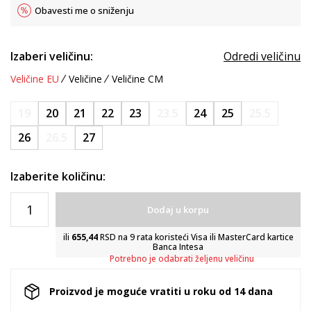
Obavesti me o sniženju
Izaberi veličinu:
Odredi veličinu
Veličine EU
Veličine
Veličine CM
19
20
21
22
23
23.5
24
25
25.5
26
26.5
27
Izaberite količinu:
Dodaj u korpu
ili
655,44
RSD na 9 rata koristeći Visa ili MasterCard kartice
Banca Intesa
Potrebno je odabrati željenu veličinu
Proizvod je moguće vratiti u roku od 14 dana