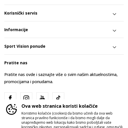
Korisnički servis
Informacije
Sport Vision ponude
Pratite nas
Pratite nas ovde i saznajte više o svim našim aktuelnostima,
promocijama i ponudama.
Ova web stranica koristi kolačiće
Koristimo kolačiće (cookies) da bismo učinili da ova web
stranica pravilno funkcioniše i da bismo mogli dalje da
unapređujemo web lokaciju kako bismo poboljšali vaše
korisničko iskustvo, personalizovali sadržaj i oglase, omogućili