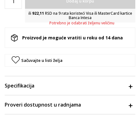
Dodaj u korpu
ili
922,11
RSD na 9 rata koristeći Visa ili MasterCard kartice
Banca Intesa
Potrebno je odabrati željenu veličinu
Proizvod je moguće vratiti u roku od 14 dana
Sačuvajte u listi želja
Specifikacija
Proveri dostupnost u radnjama