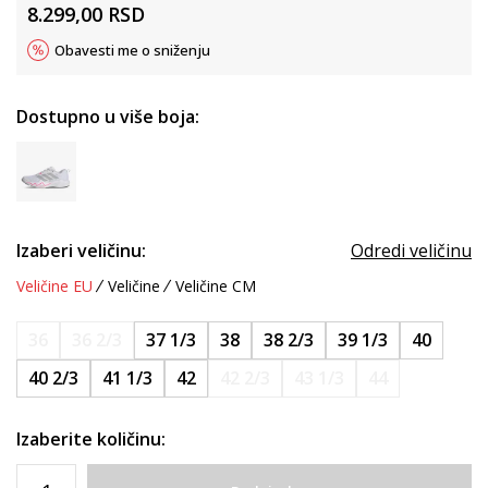
8.299,00
RSD
Obavesti me o sniženju
Dostupno u više boja:
Izaberi veličinu:
Odredi veličinu
Veličine EU
Veličine
Veličine CM
36
36 2/3
37 1/3
38
38 2/3
39 1/3
40
40 2/3
41 1/3
42
42 2/3
43 1/3
44
Izaberite količinu: