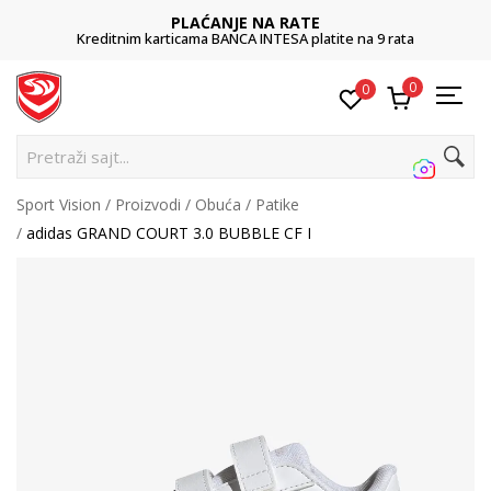
PLAĆANJE NA RATE
Kreditnim karticama BANCA INTESA platite na 9 rata
0
0
Pretraži sajt...
Sport Vision
Proizvodi
Obuća
Patike
adidas GRAND COURT 3.0 BUBBLE CF I