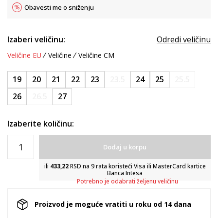
Obavesti me o sniženju
Izaberi veličinu:
Odredi veličinu
Veličine EU
Veličine
Veličine CM
19
20
21
22
23
23.5
24
25
25.5
26
26.5
27
Izaberite količinu:
Dodaj u korpu
ili
433,22
RSD na 9 rata koristeći Visa ili MasterCard kartice
Banca Intesa
Potrebno je odabrati željenu veličinu
Proizvod je moguće vratiti u roku od 14 dana