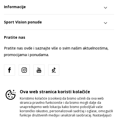
Informacije
Sport Vision ponude
Pratite nas
Pratite nas ovde i saznajte više o svim našim aktuelnostima,
promocijama i ponudama.
Ova web stranica koristi kolačiće
Koristimo kolačiće (cookies) da bismo učinili da ova web
stranica pravilno funkcioniše i da bismo mogli dalje da
Srbija
Promenite
unapređujemo web lokaciju kako bismo poboljšali vaše
korisničko iskustvo, personalizovali sadržaj i oglase, omogućili
funkcije društvenih medija i analizirali saobraćaj. Nastavljajući