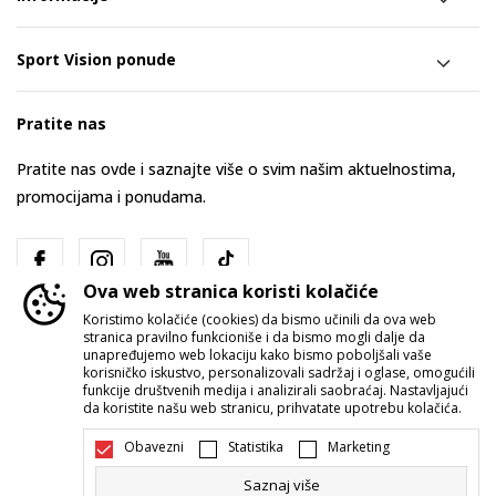
Sport Vision ponude
Pratite nas
Pratite nas ovde i saznajte više o svim našim aktuelnostima,
promocijama i ponudama.
Ova web stranica koristi kolačiće
Koristimo kolačiće (cookies) da bismo učinili da ova web
stranica pravilno funkcioniše i da bismo mogli dalje da
unapređujemo web lokaciju kako bismo poboljšali vaše
korisničko iskustvo, personalizovali sadržaj i oglase, omogućili
funkcije društvenih medija i analizirali saobraćaj. Nastavljajući
Srbija
Promenite
da koristite našu web stranicu, prihvatate upotrebu kolačića.
Obavezni
Statistika
Marketing
Saznaj više