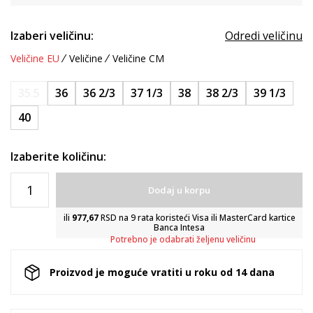
Izaberi veličinu:
Odredi veličinu
Veličine EU
Veličine
Veličine CM
35.5
36
36 2/3
37 1/3
38
38 2/3
39 1/3
40
Izaberite količinu:
Dodaj u korpu
ili
977,67
RSD na 9 rata koristeći Visa ili MasterCard kartice
Banca Intesa
Potrebno je odabrati željenu veličinu
Proizvod je moguće vratiti u roku od 14 dana