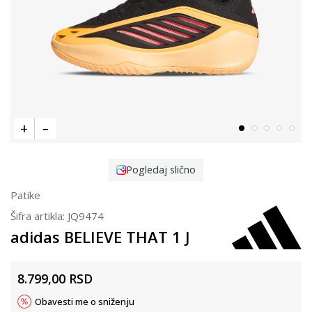
Pogledaj slično
Patike
Šifra artikla:
JQ9474
adidas BELIEVE THAT 1 J
8.799,00
RSD
Obavesti me o sniženju