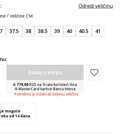
:
Odredi veličinu
ine
Veličine CM
7
37.5
38
38.5
39
40
40.5
41
inu:
Dodaj u korpu
ili
779,90
RSD na 9 rata koristeći Visa
ili MasterCard kartice Banca Intesa
Potrebno je odabrati željenu veličinu
 je moguće
 roku od 14 dana