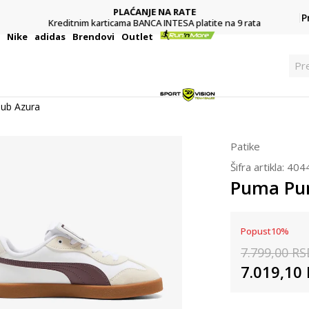
PLAĆANJE NA RATE
P
Kreditnim karticama BANCA INTESA platite na 9 rata
i
Nike
adidas
Brendovi
Outlet
P
ub Azura
Patike
Šifra artikla:
404
Puma Pu
Popust
10
%
7.799,00
RS
7.019,10