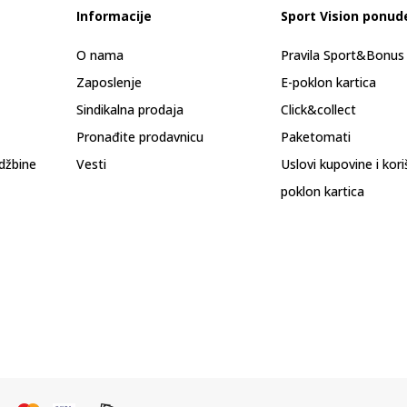
Informacije
Sport Vision ponud
O nama
Pravila Sport&Bonu
Zaposlenje
E-poklon kartica
Sindikalna prodaja
Click&collect
Pronađite prodavnicu
Paketomati
džbine
Vesti
Uslovi kupovine i kor
poklon kartica