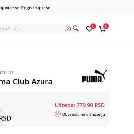
POZOVITE NAS
rijavite se
Registrujte se
011 422 1422
kupovina p
0
0
476-07
ma Club Azura
Ušteda:
779,90
RSD
D
Obavesti me o sniženju
RSD