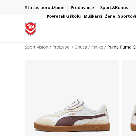
Status porudžbine
Prodavnice
Sport&Bonus
mpanije
VAŽNO OBAVEŠTENJE ZA POTROŠAČE
Povratak u školu
Muškarci
Žene
Sportov
Sport Vision
Proizvodi
Obuća
Patike
Puma Puma Cl