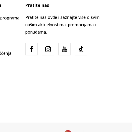
e
Pratite nas
Pratite nas ovde i saznajte više o svim
s programa
našim aktuelnostima, promocijama i
ponudama.
išćenja