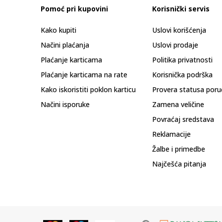
Pomoć pri kupovini
Korisnički servis
Kako kupiti
Uslovi korišćenja
Načini plaćanja
Uslovi prodaje
Plaćanje karticama
Politika privatnosti
Plaćanje karticama na rate
Korisnička podrška
Kako iskoristiti poklon karticu
Provera statusa poru
Načini isporuke
Zamena veličine
Povraćaj sredstava
Reklamacije
Žalbe i primedbe
Najčešća pitanja