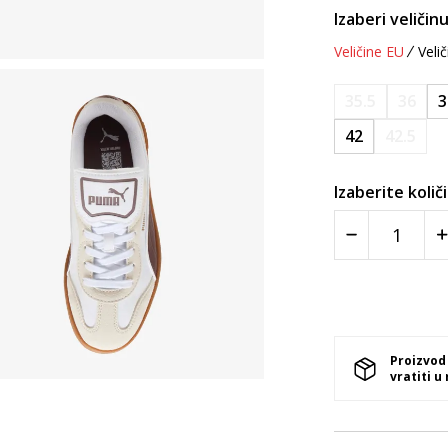
Izaberi veličinu
Veličine EU
Velič
35.5
36
3
42
42.5
Izaberite količ
Proizvod
vratiti u