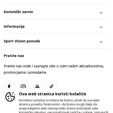
Korisnički servis
Informacije
Sport Vision ponude
Pratite nas
Pratite nas ovde i saznajte više o svim našim aktuelnostima,
promocijama i ponudama.
Ova web stranica koristi kolačiće
Koristimo kolačiće (cookies) da bismo učinili da ova web
stranica pravilno funkcioniše i da bismo mogli dalje da
unapređujemo web lokaciju kako bismo poboljšali vaše
korisničko iskustvo, personalizovali sadržaj i oglase, omogućili