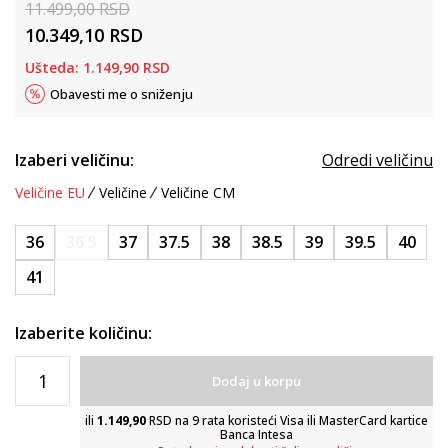
11.499,00
RSD
10.349,10
RSD
Ušteda:
1.149,90
RSD
Obavesti me o sniženju
Izaberi veličinu:
Odredi veličinu
Veličine EU
Veličine
Veličine CM
36
36.5
37
37.5
38
38.5
39
39.5
40
41
Izaberite količinu:
Dodaj u korpu
ili
1.149,90
RSD na 9 rata koristeći Visa ili MasterCard kartice
Banca Intesa