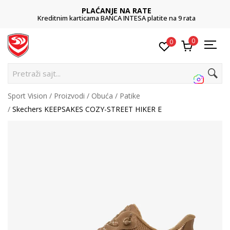
PLAĆANJE NA RATE
Kreditnim karticama BANCA INTESA platite na 9 rata
0
0
Pretraži sajt...
Sport Vision
Proizvodi
Obuća
Patike
Skechers KEEPSAKES COZY-STREET HIKER E