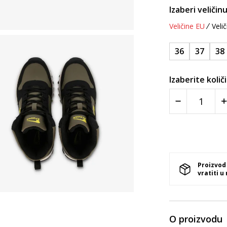
Izaberi veličinu
Veličine EU
Velič
36
37
38
Izaberite količ
Proizvod
vratiti u
O proizvodu