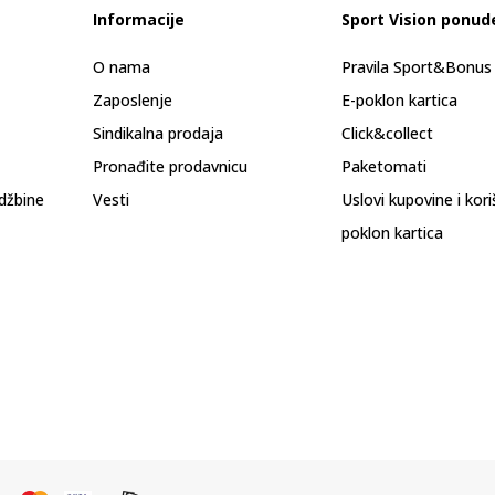
Informacije
Sport Vision ponud
O nama
Pravila Sport&Bonu
Zaposlenje
E-poklon kartica
Sindikalna prodaja
Click&collect
Pronađite prodavnicu
Paketomati
džbine
Vesti
Uslovi kupovine i kor
poklon kartica