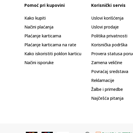
Pomoć pri kupovini
Korisnički servis
Kako kupiti
Uslovi korišćenja
Načini plaćanja
Uslovi prodaje
Plaćanje karticama
Politika privatnosti
Plaćanje karticama na rate
Korisnička podrška
Kako iskoristiti poklon karticu
Provera statusa poru
Načini isporuke
Zamena veličine
Povraćaj sredstava
Reklamacije
Žalbe i primedbe
Najčešća pitanja