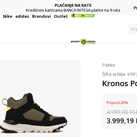
PLAĆANJE NA RATE
P
Kreditnim karticama BANCA INTESA platite na 9 rata
i
Nike
adidas
Brendovi
Outlet
Pre
Patike
Šifra artikla:
KRF
Kronos P
Popust
20
%
4.999,00
RS
3.999,19