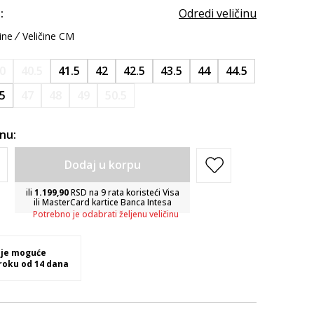
:
Odredi veličinu
ine
Veličine CM
0
40.5
41.5
42
42.5
43.5
44
44.5
.5
47
48
49
50.5
inu:
Dodaj u korpu
ili
1.199,90
RSD na 9 rata koristeći Visa
ili MasterCard kartice Banca Intesa
Potrebno je odabrati željenu veličinu
 je moguće
 roku od 14 dana