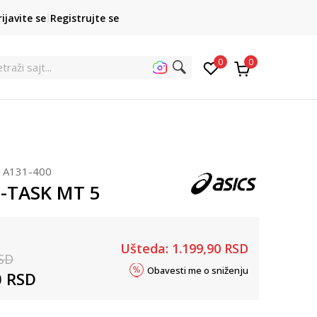
POZOVITE NAS
rijavite se
Registrujte se
011 422 1422
kupovina p
0
0
1A131-400
L-TASK MT 5
Ušteda:
1.199,90
RSD
SD
Obavesti me o sniženju
0
RSD