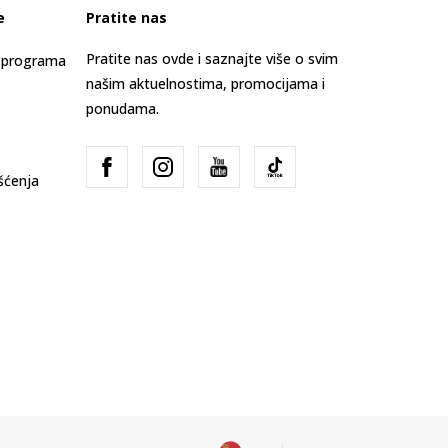
e
Pratite nas
Pratite nas ovde i saznajte više o svim
s programa
našim aktuelnostima, promocijama i
ponudama.
išćenja