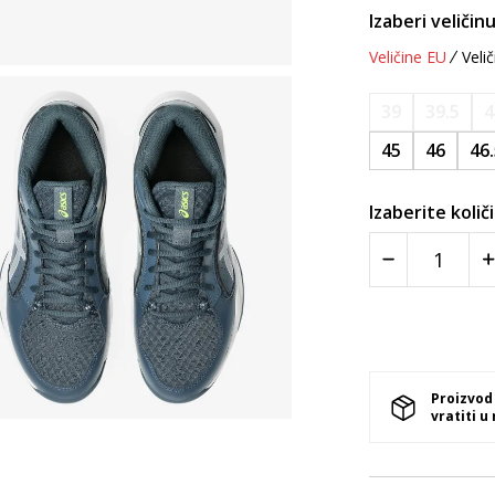
Izaberi veličinu
Veličine EU
Velič
39
39.5
4
45
46
46
Izaberite količ
Proizvod
vratiti u