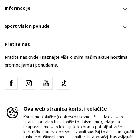
Informacije
Sport Vision ponude
Pratite nas
Pratite nas ovde i saznajte više o svim našim aktuelnostima,
promocijama i ponudama.
Ova web stranica koristi kolačiće
Koristimo kolačiće (cookies) da bismo učinili da ova web
stranica pravilno funkcioniše i da bismo mogli dalje da
Srbija
Promenite
unapređujemo web lokaciju kako bismo poboljšali vaše
korisničko iskustvo, personalizovali sadržaj i oglase, omogućili
funkcije društvenih medija i analizirali saobraćaj. Nastavljajući