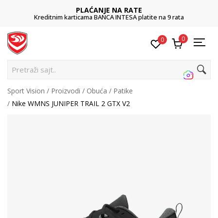
ANJE NA RATE
POZOVI
BANCA INTESA platite na 9 rata
011 42
0
0
Pretraži sajt...
Sport Vision
Proizvodi
Obuća
Patike
Nike WMNS JUNIPER TRAIL 2 GTX V2