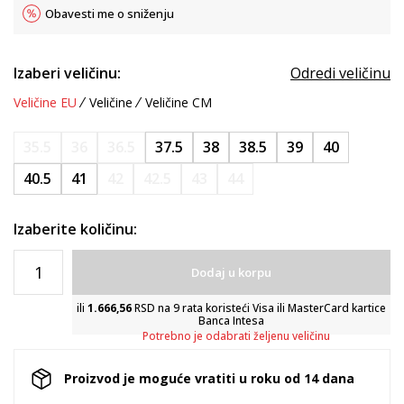
Obavesti me o sniženju
Izaberi veličinu:
Odredi veličinu
Veličine EU
Veličine
Veličine CM
35.5
36
36.5
37.5
38
38.5
39
40
40.5
41
42
42.5
43
44
Izaberite količinu:
Dodaj u korpu
ili
1.666,56
RSD na 9 rata koristeći Visa ili MasterCard kartice
Banca Intesa
Potrebno je odabrati željenu veličinu
Proizvod je moguće vratiti u roku od 14 dana