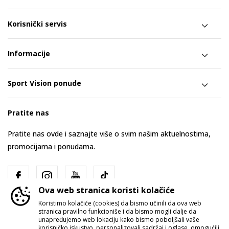
Korisnički servis
Informacije
Sport Vision ponude
Pratite nas
Pratite nas ovde i saznajte više o svim našim aktuelnostima,
promocijama i ponudama.
Ova web stranica koristi kolačiće
Koristimo kolačiće (cookies) da bismo učinili da ova web
stranica pravilno funkcioniše i da bismo mogli dalje da
unapređujemo web lokaciju kako bismo poboljšali vaše
korisničko iskustvo, personalizovali sadržaj i oglase, omogućili