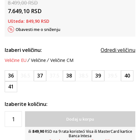
8.499,00
RSD
7.649,10
RSD
Ušteda:
849,90
RSD
Obavesti me o sniženju
Izaberi veličinu:
Odredi veličinu
Veličine EU
Veličine
Veličine CM
36
36.5
37
37.5
38
38.5
39
39.5
40
41
Izaberite količinu:
Dodaj u korpu
ili
849,90
RSD na 9 rata koristeći Visa ili MasterCard kartice
Banca Intesa