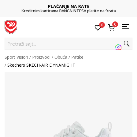
PLAĆANJE NA RATE
Kreditnim karticama BANCA INTESA platite na 9 rata
0
0
Pretraži sajt...
Sport Vision
Proizvodi
Obuća
Patike
Skechers SKECH-AIR DYNAMIGHT