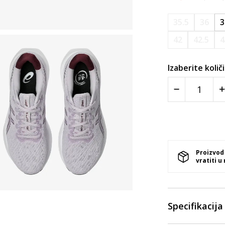
35.5
36
3
42
42.5
4
Izaberite količ
Proizvod
vratiti u
Specifikacija