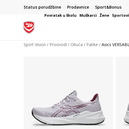
Status porudžbine
Prodavnice
Sport&Bonus
mpanije
VAŽNO OBAVEŠTENJE ZA POTROŠAČE
Povratak u školu
Muškarci
Žene
Sportov
Sport Vision
Proizvodi
Obuća
Patike
Asics VERSAB