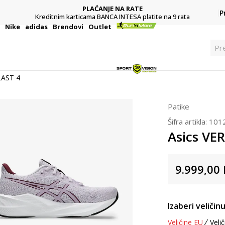
PLAĆANJE NA RATE
P
Kreditnim karticama BANCA INTESA platite na 9 rata
i
Nike
adidas
Brendovi
Outlet
P
LAST 4
Patike
Šifra artikla:
101
Asics VE
9.999,00
Izaberi veličinu
Veličine EU
Velič