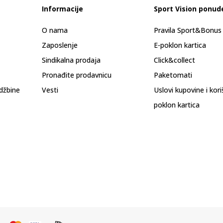
Informacije
Sport Vision ponud
O nama
Pravila Sport&Bonu
Zaposlenje
E-poklon kartica
Sindikalna prodaja
Click&collect
Pronađite prodavnicu
Paketomati
džbine
Vesti
Uslovi kupovine i kor
poklon kartica