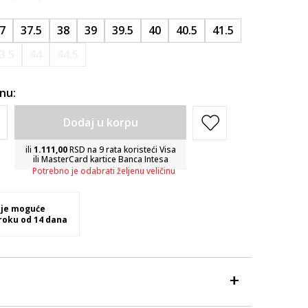
7
37.5
38
39
39.5
40
40.5
41.5
3.5
44
44.5
inu:
Dodaj u korpu
ili
1.111,00
RSD na 9 rata koristeći Visa
ili MasterCard kartice Banca Intesa
Potrebno je odabrati željenu veličinu
 je moguće
 roku od 14 dana