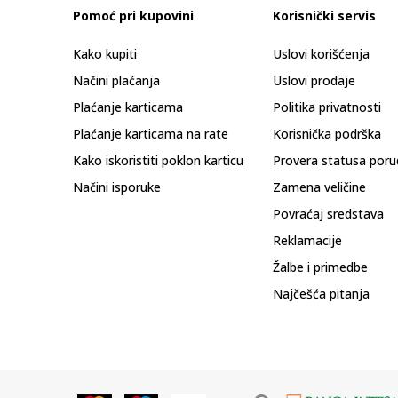
Pomoć pri kupovini
Korisnički servis
Kako kupiti
Uslovi korišćenja
Načini plaćanja
Uslovi prodaje
Plaćanje karticama
Politika privatnosti
Plaćanje karticama na rate
Korisnička podrška
Kako iskoristiti poklon karticu
Provera statusa poru
Načini isporuke
Zamena veličine
Povraćaj sredstava
Reklamacije
Žalbe i primedbe
Najčešća pitanja