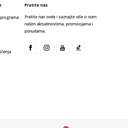
e
Pratite nas
Pratite nas ovde i saznajte više o svim
s programa
našim aktuelnostima, promocijama i
ponudama.
išćenja