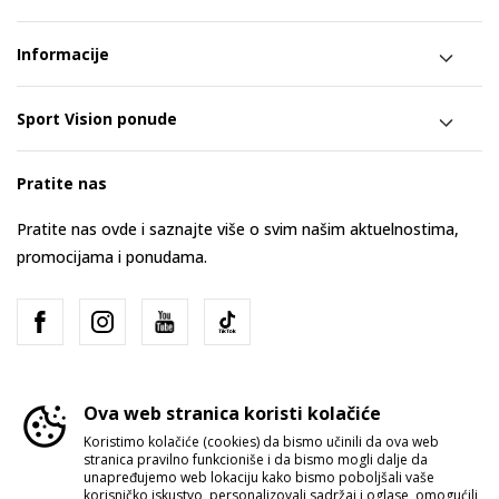
Informacije
Sport Vision ponude
Pratite nas
Pratite nas ovde i saznajte više o svim našim aktuelnostima,
promocijama i ponudama.
Ova web stranica koristi kolačiće
Koristimo kolačiće (cookies) da bismo učinili da ova web
stranica pravilno funkcioniše i da bismo mogli dalje da
Srbija
Promenite
unapređujemo web lokaciju kako bismo poboljšali vaše
korisničko iskustvo, personalizovali sadržaj i oglase, omogućili