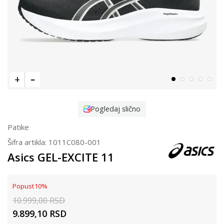
Pogledaj slično
Patike
Šifra artikla:
1011C080-001
Asics GEL-EXCITE 11
Popust
10
%
10.999,00
RSD
9.899,10
RSD