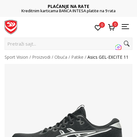
PLAĆANJE NA RATE
Kreditnim karticama BANCA INTESA platite na 9 rata
0
0
Pretraži sajt...
Sport Vision
Proizvodi
Obuća
Patike
Asics GEL-EXCITE 11