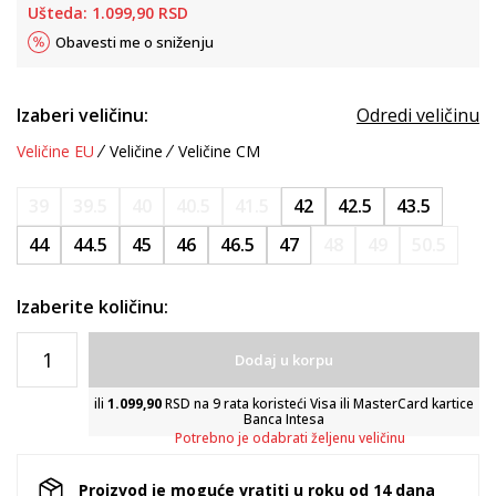
Ušteda:
1.099,90
RSD
Obavesti me o sniženju
Izaberi veličinu:
Odredi veličinu
Veličine EU
Veličine
Veličine CM
39
39.5
40
40.5
41.5
42
42.5
43.5
44
44.5
45
46
46.5
47
48
49
50.5
Izaberite količinu:
Dodaj u korpu
ili
1.099,90
RSD na 9 rata koristeći Visa ili MasterCard kartice
Banca Intesa
Potrebno je odabrati željenu veličinu
Proizvod je moguće vratiti u roku od 14 dana