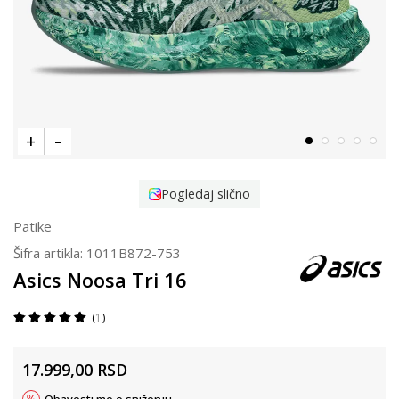
Pogledaj slično
Patike
Šifra artikla:
1011B872-753
Asics Noosa Tri 16
1
17.999,00
RSD