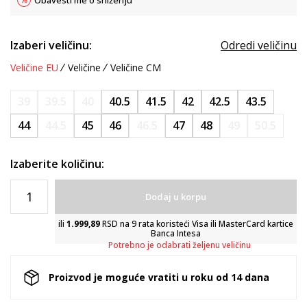
Obavesti me o sniženju
Izaberi veličinu:
Odredi veličinu
Veličine EU
Veličine
Veličine CM
39
39.5
40
40.5
41.5
42
42.5
43.5
44
44.5
45
46
46.5
47
48
49
50.5
Izaberite količinu:
Dodaj u korpu
ili
1.999,89
RSD na 9 rata koristeći Visa ili MasterCard kartice
Banca Intesa
Potrebno je odabrati željenu veličinu
Proizvod je moguće vratiti u roku od 14 dana