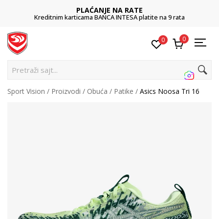
PLAĆANJE NA RATE
Kreditnim karticama BANCA INTESA platite na 9 rata
0
0
Pretraži sajt...
Sport Vision
Proizvodi
Obuća
Patike
Asics Noosa Tri 16